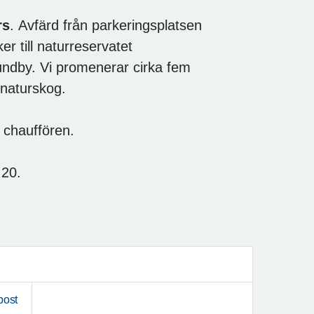
rs
. Avfärd från parkeringsplatsen
r till naturreservatet
undby. Vi promenerar cirka fem
 naturskog.
l chauffören.
 20.
post