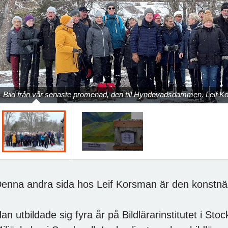
Previous
Bild från vår senaste promenad, den till Hyndevadsdammen. Leif Korn
enna andra sida hos Leif Korsman är den konstnär
an utbildade sig fyra år på Bildlärarinstitutet i St