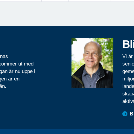
Bl
rnas
Vi är
 kommer ut med
senio
gan är nu uppe i
geme
gen är en
miljo
ån.
lande
skapa
aktiv
B