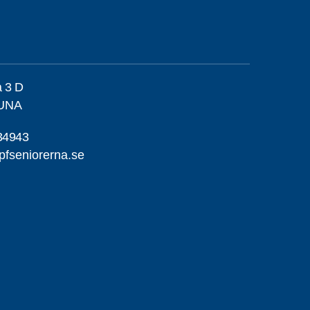
a 3 D
TUNA
34943
pfseniorerna.se