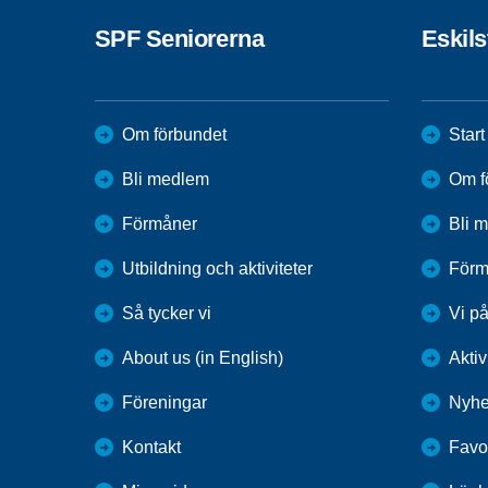
SPF Seniorerna
Eskil
Om förbundet
Start
Bli medlem
Om f
Förmåner
Bli 
Utbildning och aktiviteter
Förm
Så tycker vi
Vi p
About us (in English)
Aktiv
Föreningar
Nyhe
Kontakt
Favor