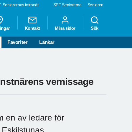
 Seniorernas intranät
SPF Seniorerna
Senioren
ingar
Kontakt
Mina sidor
Sök
Favoriter
Länkar
konstnärens vernissage
m en av ledare för
Eskilstunas