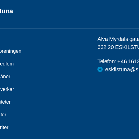
stuna
Alva Myrdals gat
632 20 ESKILS
öreningen
Telefon:
+46 161
medlem
eskilstuna@s
åner
åverkar
iteter
ter
iter