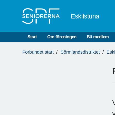
Till övergripande innehåll
Eskilstuna
Start
Om föreningen
Bli medlem
Du
Förbundet start
Sörmlandsdistriktet
Esk
är
här: