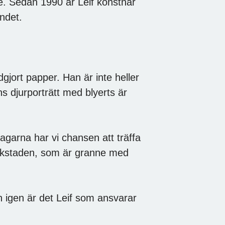
are. Sedan 1990 är Leif konstnär
ndet.
gjort papper. Han är inte heller
s djurporträtt med blyerts är
garna har vi chansen att träffa
rkstaden, som är granne med
en igen är det Leif som ansvarar