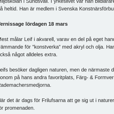
iljöskolan i Sundsvall. I yrkeslivet var han bildlär
å heltid. Han är medlem i Svenska Konstnärsförbu
ernissage lördagen 18 mars
est målar Leif i akvarell, varav en del på eget hand
rämmande för ”konstverka” med akryl och olja. Han
ckså något alldeles extra.
eifs besöker dagligen naturen, men de närmaste da
onom på hans andra favoritplats, Färg- & Formve
ademachersmedjorna.
är det är dags för Frilufsarna att ge sig ut i natur
ör promenaden.