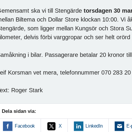
emensamt ska vi till Stengärde
torsdagen 30 ma
ellan Biltema och Dollar Store klockan 10:00. Vi åke
tengärde, som ligger mellan Kungsör och Stora S
ilometer, delvis förbi varggropar och ser helt orörd
amåkning i bilar. Passagerare betalar 20 kronor til
eif Korsman vet mera, telefonnummer 070 283 20
ext: Roger Stark
Dela sidan via:
Facebook
X
LinkedIn
E-