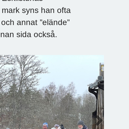
h mark syns han ofta
 och annat ”elände”
nnan sida också.