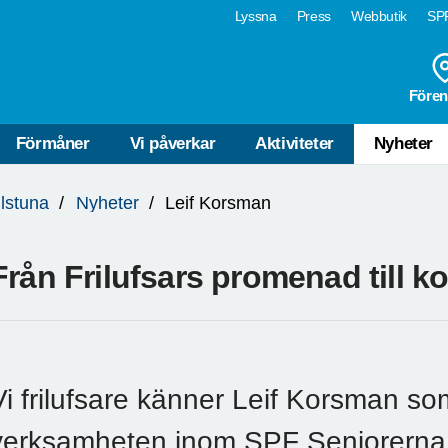
Lyssna
Press
Webbutik
SPF
Fören
Förmåner
Vi påverkar
Aktiviteter
Nyheter
ilstuna
Nyheter
Leif Korsman
Från Frilufsars promenad till 
Vi frilufsare känner Leif Korsman so
verksamheten inom SPF Seniorerna 