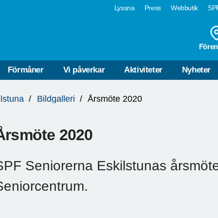
Lyssna
Press
Webbutik
SPF
Fören
Förmåner
Vi påverkar
Aktiviteter
Nyheter
ilstuna
Bildgalleri
Årsmöte 2020
Årsmöte 2020
SPF Seniorerna Eskilstunas årsmöte
Seniorcentrum.