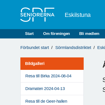
Till övergripande innehåll
Eskilstuna
Start
Om föreningen
Bli medlem
Du
Förbundet start
Sörmlandsdistriktet
Esk
är
här:
Bildgalleri
Resa till Birka 2024-08-04
Dramaten 2024-04-13
Resa till de Geer-hallen