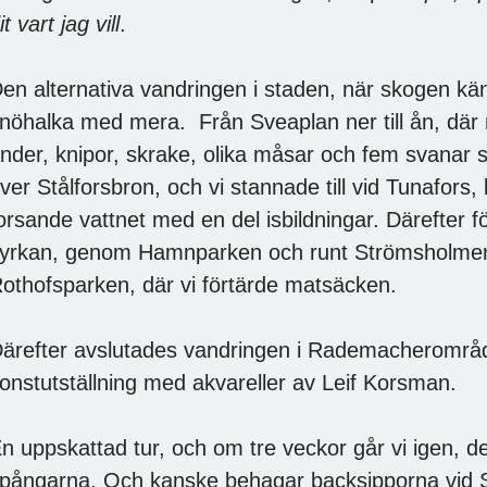
it vart jag vill
.
en alternativa vandringen i staden, när skogen kä
nöhalka med mera. Från Sveaplan ner till ån, där 
nder, knipor, skrake, olika måsar och fem svanar 
ver Stålforsbron, och vi stannade till vid Tunafor
orsande vattnet med en del isbildningar. Därefter fö
yrkan, genom Hamnparken och runt Strömsholmen.
othofsparken, där vi förtärde matsäcken.
ärefter avslutades vandringen i Rademacherområde
onstutställning med akvareller av Leif Korsman.
n uppskattad tur, och om tre veckor går vi igen, d
pångarna. Och kanske behagar backsipporna vid S