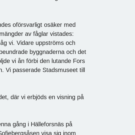
ndes oförsvarligt osäker med
mängder av fåglar vistades:
såg vi. Vidare uppströms och
s, beundrade byggnaderna och det
ljde vi ån förbi den lutande Fors
 Vi passerade Stadsmuseet till
t, där vi erbjöds en visning på
enna gång i Hälleforsnäs på
ofiebergsåsen visa sig inom