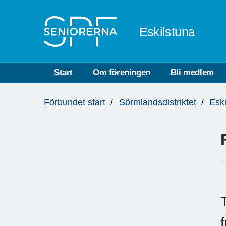
Till övergripande innehåll
Eskilstuna
Start
Om föreningen
Bli medlem
Du
Förbundet start
Sörmlandsdistriktet
Esk
är
här: