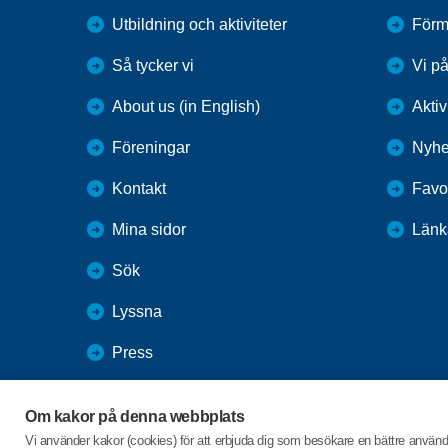
Utbildning och aktiviteter
Förm
Så tycker vi
Vi p
About us (in English)
Aktiv
Föreningar
Nyhe
Kontakt
Favor
Mina sidor
Länk
Sök
Lyssna
Press
Webbutik
Om kakor på denna webbplats
SPF Seniorernas intranät
Vi använder kakor (cookies) för att erbjuda dig som besökare en bättre använ