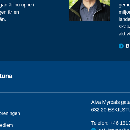
gan är nu uppe i
geme
gen är en
miljo
ån.
lande
skapa
aktiv
B
stuna
Alva Myrdals gat
632 20 ESKILS
öreningen
Telefon:
+46 161
medlem