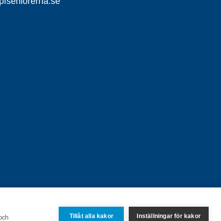
pfseniorerna.se
Tillåt alla kakor
Inställningar för kakor
 och