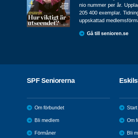
nio nummer per år. Uppla
205 400 exemplar. Tidnin
uppskattad medlemsförm
Gå till senioren.se
SPF Seniorerna
Eskil
Om förbundet
Start
Bli medlem
Om f
Förmåner
Bli 