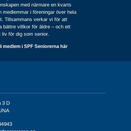
nskapen med närmare en kvarts
n medlemmar i föreningar över hela
t. Tillsammans verkar vi för att
 bättre villkor för äldre – och ett
t liv för dig som senior.
li medlem i SPF Seniorerna här
a 3 D
TUNA
34943