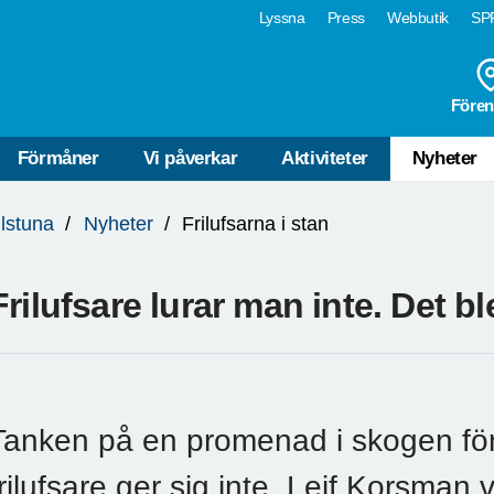
Lyssna
Press
Webbutik
SPF
Fören
Förmåner
Vi påverkar
Aktiviteter
Nyheter
ilstuna
Nyheter
Frilufsarna i stan
Frilufsare lurar man inte. Det b
Tanken på en promenad i skogen f
frilufsare ger sig inte. Leif Korsman 