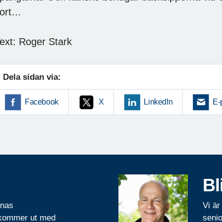
ort…
ext: Roger Stark
Dela sidan via:
Facebook
X
LinkedIn
E-
Bl
rnas
Vi är
 kommer ut med
senio