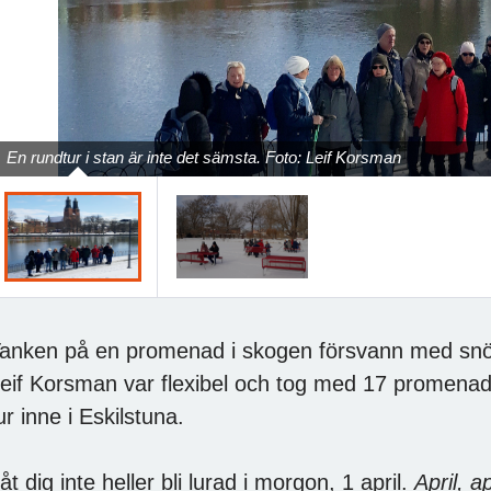
En rundtur i stan är inte det sämsta. Foto: Leif Korsman
anken på en promenad i skogen försvann med snön,
eif Korsman var flexibel och tog med 17 promena
ur inne i Eskilstuna.
åt dig inte heller bli lurad i morgon, 1 april.
April, a