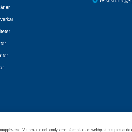
eskilstuna@s
åner
åverkar
iteter
ter
iter
ar
darupplevelse. Vi samlar in och analyserar information om webbplatsens prestanda