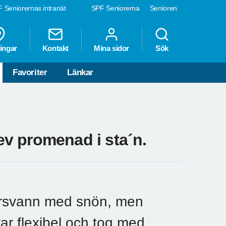
 Seniorernas intranät
SPF Seniorerna
Senioren
ingar
Kontakt
Mina sidor
Sök
Favoriter
Länkar
lev promenad i sta´n.
örsvann med snön, men
var flexibel och tog med