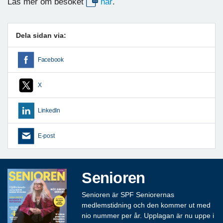
Läs mer om besöket
här
.
Dela sidan via:
Facebook
X
LinkedIn
E-post
Senioren
Senioren är SPF Seniorernas
medlemstidning och den kommer ut med
nio nummer per år. Upplagan är nu uppe i