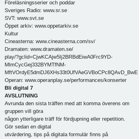
Föreläsningsserier och poddar
Sveriges Radio: www.sr.se
SVT: www.svt.se
Öppet arkiv: www.oppetarkiv.se
Kultur
Cineasterna: www.cineasterna.com/sv/
Dramaten: www.dramaten.se/
play/?gclid=CjwKCAjw5Ij2BRBdEiwA0Frc9YD-
MlmCycGej332BYMTfNM-
MftVOrdyE5dmDJ6XHs33t0UfVAeGVBoCPc8QAvD_BwE
Operan: www.operanplay.se/performances/konserter
Bli digital 7
AVSLUTNING
Avrunda den sista träffen med att komma överens om
gruppen vill göra
någon ytterligare träff för fördjupning eller repetition.
Gör sedan en digital
utvärdering, tips på digitala formulär finns på