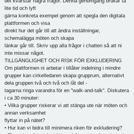
det kvarstår några frågor. Denna genomgång brukar ta
lite tid och lyft
gärna konkreta exempel genom att spegla den digitala
plattformen och visa
direkt hur det går till att ändra inställningar,
schemalägga möten och skapa
länkar går till. Skriv upp alla frågor i chatten så att ni
inte missar något.
TILLGÄNGLIGHET OCH RISK FÖR EXKLUDERING
Om plattformen ni arbetar i tillåter indelning i mindre
grupper kan cirkelledaren skapa grupprum, alternativt
dela gruppen två och två och låt del -
tagarna ringa varandra för en "walk-and-talk". Diskutera
i ca 30 minuter:
• Vilka grupper riskerar vi att stänga ute när möten och
annan verksamhet
flyttar in på nätet?
• Hur kan vi bidra till minimera riken för exkludering?