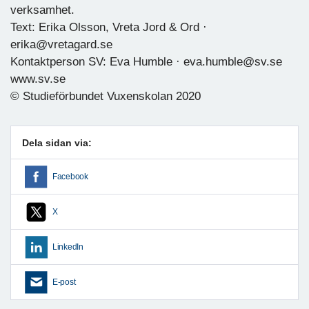
verksamhet.
Text: Erika Olsson, Vreta Jord & Ord ·
erika@vretagard.se
Kontaktperson SV: Eva Humble · eva.humble@sv.se
www.sv.se
© Studieförbundet Vuxenskolan 2020
Dela sidan via:
Facebook
X
LinkedIn
E-post