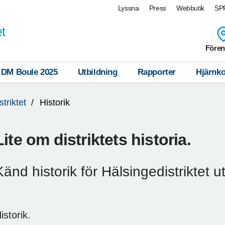
Lyssna
Press
Webbutik
SPF
et
Fören
DM Boule 2025
Utbildning
Rapporter
Hjärnko
triktet
Historik
Lite om distriktets historia.
Känd historik för Hälsingedistriktet u
istorik.