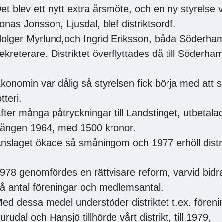
et blev ett nytt extra årsmöte, och en ny styrelse 
onas Jonsson, Ljusdal, blef distriktsordf.
olger Myrlund,och Ingrid Eriksson, båda Söderhamn
ekreterare. Distriktet överflyttades då till Söderha
konomin var dålig så styrelsen fick börja med att sö
otteri.
fter många påtryckningar till Landstinget, utbetal
ången 1964, med 1500 kronor.
nslaget ökade så småningom och 1977 erhöll distri
978 genomfördes en rättvisare reform, varvid bid
å antal föreningar och medlemsantal.
ed dessa medel understöder distriktet t.ex. fören
urudal och Hansjö tillhörde vårt distrikt, till 1979,