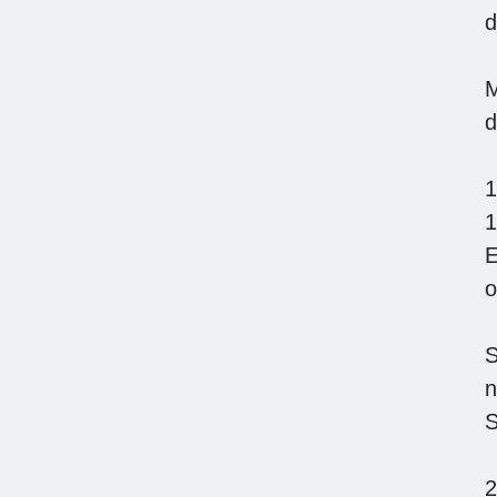
d
M
d
1
1
E
o
S
n
S
2