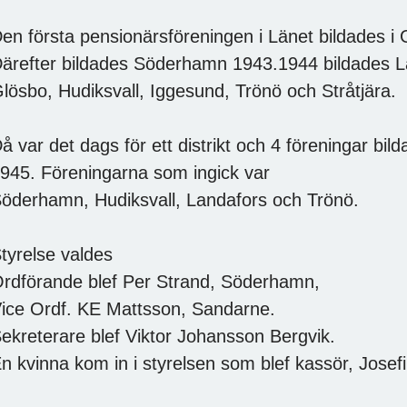
en första pensionärsföreningen i Länet bildades i
ärefter bildades Söderhamn 1943.1944 bildades L
lösbo, Hudiksvall, Iggesund, Trönö och Stråtjära.
å var det dags för ett distrikt och 4 föreningar bild
945. Föreningarna som ingick var
öderhamn, Hudiksvall, Landafors och Trönö.
tyrelse valdes
rdförande blef Per Strand, Söderhamn,
ice Ordf. KE Mattsson, Sandarne.
ekreterare blef Viktor Johansson Bergvik.
n kvinna kom in i styrelsen som blef kassör, ​​Jo