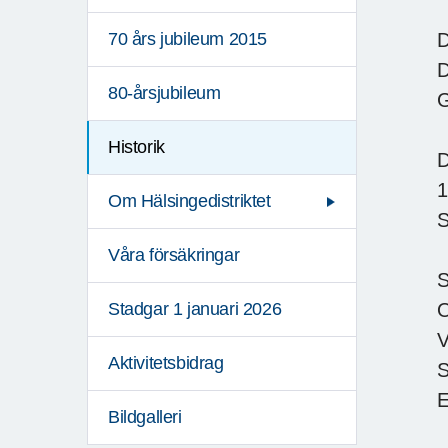
D
70 års jubileum 2015
D
80-årsjubileum
G
Historik
D
1
Om Hälsingedistriktet
S
Våra försäkringar
S
O
Stadgar 1 januari 2026
V
Aktivitetsbidrag
S
E
Bildgalleri