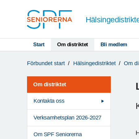
Till övergripande innehåll
Hälsingedistrikt
Start
Om distriktet
Bli medlem
Du
Förbundet start
Hälsingedistriktet
Om dis
är
här:
Om distriktet
Kontakta oss
Verksamhetsplan 2026-2027
H
Om SPF Seniorerna