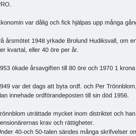
PRO.
konomin var dålig och fick hjälpas upp många gång
å årsmötet 1948 yrkade Brolund Hudiksvall, om en h
er kvartal, eller 40 öre per år.
953 ökade årsavgiften till 80 öre och 1970 1 krona 
949 var det dags att byta ordf. och Per Trönnblom
an innehade ordförandeposten till sin död 1956.
rönnblom uträttade mycket inom distriktet och ha
ensionärernas krav och rättigheter.
nder 40-och 50-talen sändes många skrifvelser om 