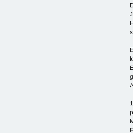
D
J
H
s
E
l
E
g
A
1
p
M
F