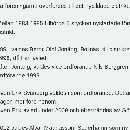
å föreningarna överfördes till det nybildade distrikt
ellan 1983-1985 tillhörde 5 stycken nystartade för
istrikt.
991 valdes Bernt-Olof Jonäng, Bollnäs, till distrikte
998, då han avled.
fter Jonäng, valdes vice ordförande Nils Berggren, N
rdförande 1999.
ven Erik Svanberg valdes i som ordförande. Det är 
ågon mer före honom.
ven Erik avled under 2009 och efterträddes av Göte
012 valdes Alvar Magnusson, Söderhamn som ny d