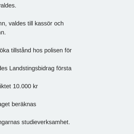
valdes.
, valdes till kassör och
mn.
ka tillstånd hos polisen för
ades Landstingsbidrag första
ktet 10.000 kr
raget beräknas
ingarnas studieverksamhet.