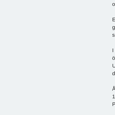
o
E
g
s
I
ö
U
d
Å
1
P