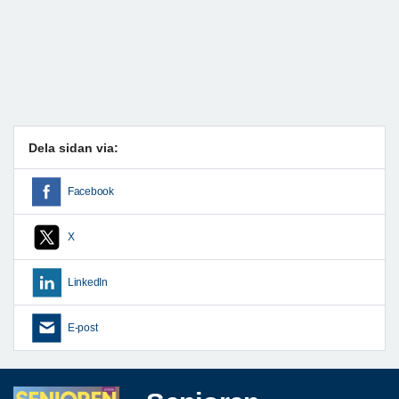
Dela sidan via:
Facebook
X
LinkedIn
E-post