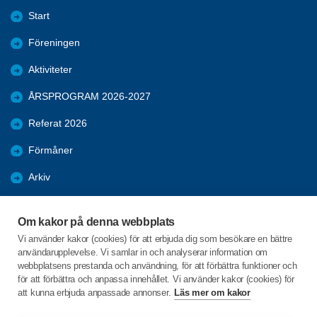
Start
Föreningen
Aktiviteter
ÅRSPROGRAM 2026-2027
Referat 2026
Förmåner
Arkiv
Bli medlem
Om kakor på denna webbplats
NYTT
Vi använder kakor (cookies) för att erbjuda dig som besökare en bättre
användarupplevelse. Vi samlar in och analyserar information om
RESOR
webbplatsens prestanda och användning, för att förbättra funktioner och
för att förbättra och anpassa innehållet. Vi använder kakor (cookies) för
att kunna erbjuda anpassade annonser.
Läs mer om kakor
C/o:Birgitta Löfstedt
Hantverksgatan 31A