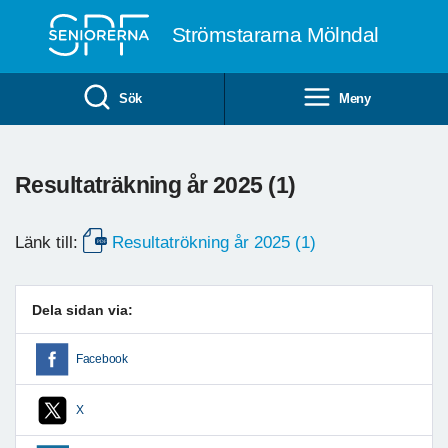
Till övergripande innehåll
Strömstararna Mölndal
Sök
Meny
Resultaträkning år 2025 (1)
Länk till:
Resultatrökning år 2025 (1)
Dela sidan via:
Facebook
X