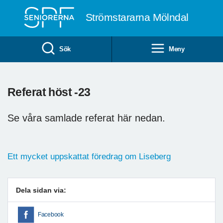
Till övergripande innehåll
Strömstararna Mölndal
Sök
Meny
Referat höst -23
Se våra samlade referat här nedan.
Ett mycket uppskattat föredrag om Liseberg
Dela sidan via:
Facebook