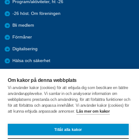
Program/aktiviteter, ht -26
-26 höst. Om föreningen
Bli medlem
Förmåner
Digitalisering
Hälsa och säkerhet
Nyheter
Om kakor på denna webbplats
Arkiv
Vi använder kakor (cookies) för att erbjuda dig som besökare en bättre
användarupplevelse. Vi samlar in och analyserar information om
-26 höst. Om föreningen
webbplatsens prestanda och användning, för att förbättra funktioner och
för att förbättra och anpassa innehållet. Vi använder kakor (cookies) för
att kunna erbjuda anpassade annonser.
Läs mer om kakor
C/o:Rita Jönsson
Kvarnbyvallen 25 lgh 1502
431 34 Mölndal
Tillåt alla kakor