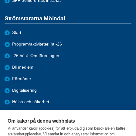
SPF Seniorernas intranät
Strömstararna Mölndal
Start
Program/aktiviteter, ht -26
-26 höst. Om föreningen
Bli medlem
Förmåner
Digitalisering
Hälsa och säkerhet
Nyheter
Om kakor på denna webbplats
Arkiv
Vi använder kakor (cookies) för att erbjuda dig som besökare en bättre
användarupplevelse. Vi samlar in och analyserar information om