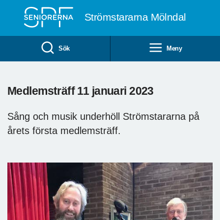
Till övergripande innehåll
Strömstararna Mölndal
Sök
Meny
Medlemsträff 11 januari 2023
Sång och musik underhöll Strömstararna på
årets första medlemsträff.