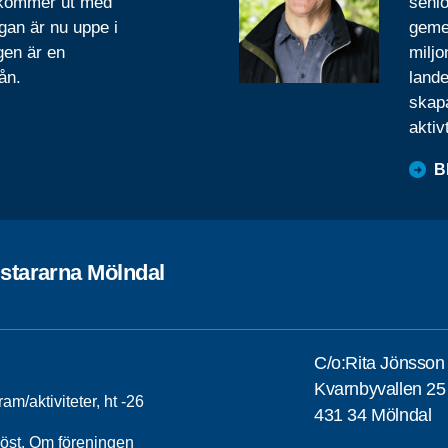
 kommer ut med
senio
gan är nu uppe i
geme
gen är en
miljo
ån.
lande
skapa
aktiv
B
stararna Mölndal
C/o:Rita Jönsson
Kvarnbyvallen 25
am/aktiviteter, ht -26
431 34 Mölndal
höst. Om föreningen