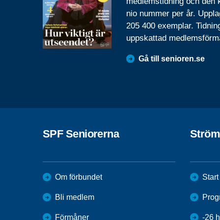
medlemstidning och den
nio nummer per år. Uppla
205 400 exemplar. Tidnin
uppskattad medlemsförm
Gå till senioren.se
SPF Seniorerna
Ström
Om förbundet
Start
Bli medlem
Progr
Förmåner
-26 