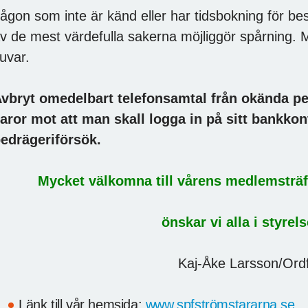
ågon som inte är känd eller har tidsbokning för b
v de mest värdefulla sakerna möjliggör spårning. 
juvar.
vbryt omedelbart telefonsamtal från okända pe
aror mot att man skall logga in på sitt bankko
edrägeriförsök.
ycket välkomna till vårens medlemsträffar
önskar vi alla i styrelsen
Kaj-Åke Larsson/Ordför
Länk till vår hemsida:
www.spfströmstararna.se