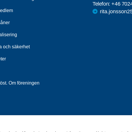
Telefon:
+46 702
medlem
rita.jonsson
åner
alisering
a och säkerhet
ter
höst. Om föreningen