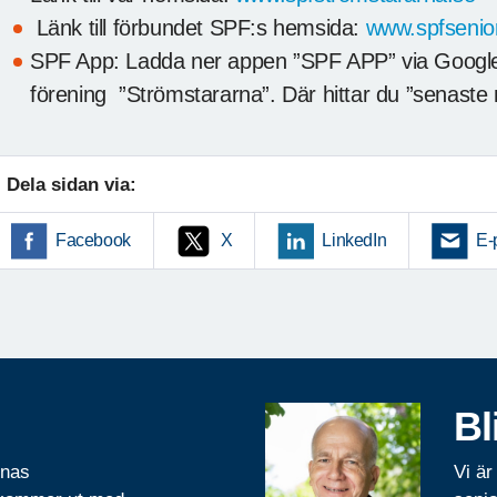
Länk till förbundet SPF:s hemsida:
www.spfsenio
SPF App: Ladda ner appen ”SPF APP” via Google p
förening ”Strömstararna”. Där hittar du ”senaste 
Dela sidan via:
Facebook
X
LinkedIn
E-
Bl
rnas
Vi är