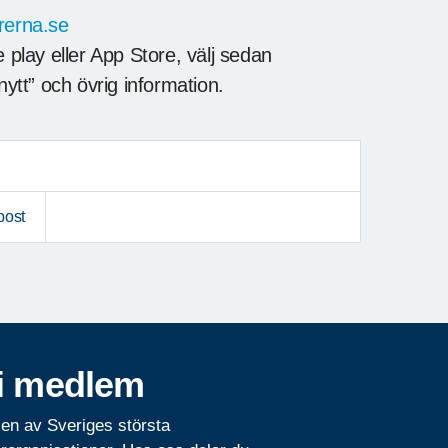
rerna.se
lay eller App Store, välj sedan
nytt” och övrig information.
post
i medlem
 en av Sveriges största