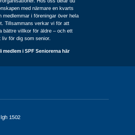
rorganisationer. Hos oss delar du
nskapen med närmare en kvarts
n medlemmar i föreningar över hela
t. Tillsammans verkar vi för att
 bättre villkor för äldre – och ett
t liv för dig som senior.
li medlem i SPF Seniorerna här
 lgh 1502