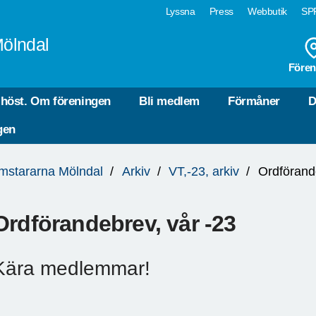
Lyssna
Press
Webbutik
SPF
Mölndal
Fören
 höst. Om föreningen
Bli medlem
Förmåner
D
gen
mstararna Mölndal
Arkiv
VT,-23, arkiv
Ordförand
Ordförandebrev, vår -23
Kära medlemmar!