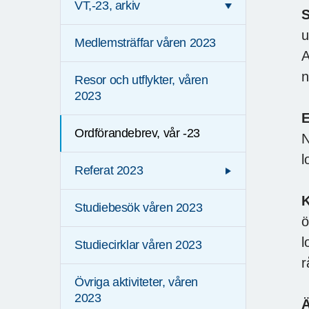
VT,-23, arkiv
S
u
Medlemsträffar våren 2023
A
n
Resor och utflykter, våren
2023
E
Ordförandebrev, vår -23
N
l
Referat 2023
K
Studiebesök våren 2023
ö
l
Studiecirklar våren 2023
r
Övriga aktiviteter, våren
2023
Ä