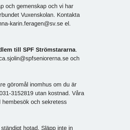
kap och gemenskap och vi har
rbundet Vuxenskolan. Kontakta
nna-karin.feragen@sv.se el.
edlem till SPF Strömstararna
.
ica.sjolin@spfseniorerna.se och
are göromål inomhus om du är
på 031-3152819 utan kostnad. Våra
 vid hembesök och sekretess
ständigt hotad. Släpp inte in