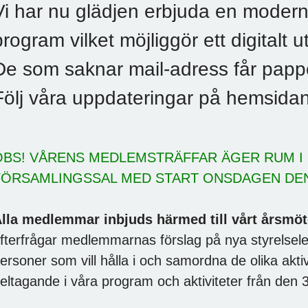
Vi har nu glädjen erbjuda en modern
program vilket möjliggör ett digitalt 
De som saknar mail-adress får pappe
Följ våra uppdateringar på hemsidan
OBS! VÅRENS MEDLEMSTRÄFFAR ÄGER RUM 
FÖRSAMLINGSSAL MED START ONSDAGEN DEN 1
lla medlemmar inbjuds härmed till vårt årsmöte
fterfrågar medlemmarnas förslag på nya styrelsele
ersoner som vill hålla i och samordna de olika ak
eltagande i våra program och aktiviteter från den 3