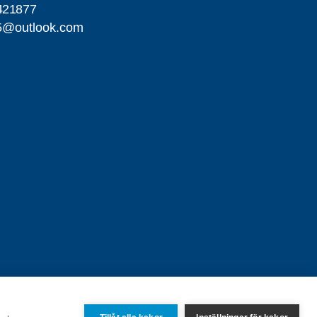
421877
25@outlook.com