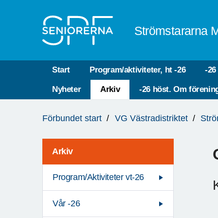
Till övergripande innehåll
Strömstararna 
Start
Program/aktiviteter, ht -26
-26
Nyheter
Arkiv
-26 höst. Om förenin
Du
Förbundet start
VG Västradistriktet
Strö
är
här:
Arkiv
Program/Aktiviteter vt-26
Vår -26