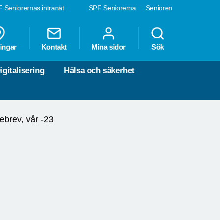
 Seniorernas intranät
SPF Seniorerna
Senioren
ingar
Kontakt
Mina sidor
Sök
igitalisering
Hälsa och säkerhet
ebrev, vår -23