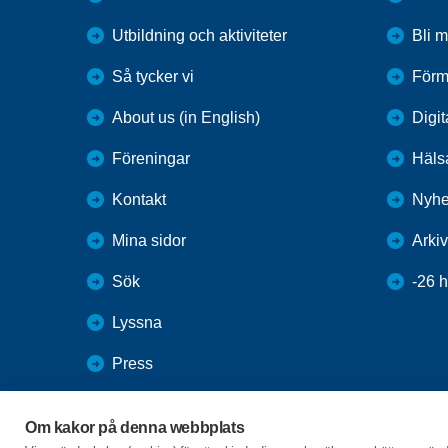
Utbildning och aktiviteter
Bli 
Så tycker vi
Förm
About us (in English)
Digit
Föreningar
Häls
Kontakt
Nyhe
Mina sidor
Arkiv
Sök
-26 
Lyssna
Press
Webbutik
Om kakor på denna webbplats
SPF Seniorernas intranät