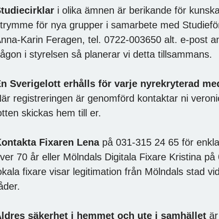
tudiecirklar
i olika ämnen är berikande för kuns
trymme för nya grupper i samarbete med Studiefö
nna-Karin Feragen, tel. 0722-003650 alt. e-post a
ågon i styrelsen så planerar vi detta tillsammans.
n Sverigelott erhålls för varje nyrekryterad m
är registreringen är genomförd kontaktar ni veron
otten skickas hem till er.
ontakta Fixaren Lena
på 031-315 24 65 för enkl
ver 70 år eller Mölndals Digitala Fixare Kristina 
okala fixare visar legitimation från Mölndals stad
åder.
ldres säkerhet i hemmet och ute i samhället
är 