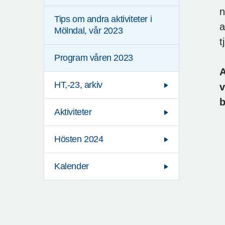
n
Tips om andra aktiviteter i
a
Mölndal, vår 2023
t
Program våren 2023
A
HT,-23, arkiv
v
b
Aktiviteter
M
Hösten 2024
Kalender