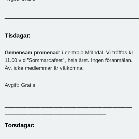
________________________________________________
Tisdagar:
Gemensam promenad:
i centrala Mölndal. Vi träffas kl.
11.00 vid ”Sommarcafeet”, hela året. Ingen föranmälan.
Äv. icke medlemmar är välkomna.
Avgift: Gratis
_______________________________________
_______________________________
Torsdagar: