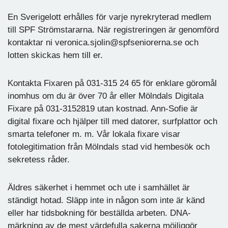
En Sverigelott erhålles för varje nyrekryterad medlem
till SPF Strömstararna. När registreringen är genomförd
kontaktar ni veronica.sjolin@spfseniorerna.se och
lotten skickas hem till er.
Kontakta Fixaren på 031-315 24 65 för enklare göromål
inomhus om du är över 70 år eller Mölndals Digitala
Fixare på 031-3152819 utan kostnad. Ann-Sofie är
digital fixare och hjälper till med datorer, surfplattor och
smarta telefoner m. m. Vår lokala fixare visar
fotolegitimation från Mölndals stad vid hembesök och
sekretess råder.
Äldres säkerhet i hemmet och ute i samhället är
ständigt hotad. Släpp inte in någon som inte är känd
eller har tidsbokning för beställda arbeten. DNA-
märkning av de mest värdefulla sakerna möjliggör