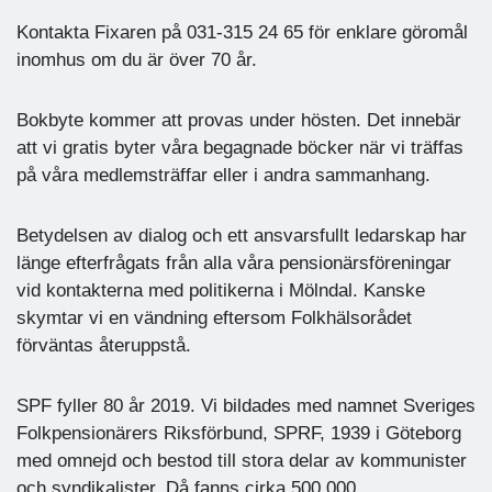
Kontakta Fixaren på 031-315 24 65 för enklare göromål
inomhus om du är över 70 år.
Bokbyte kommer att provas under hösten. Det innebär
att vi gratis byter våra begagnade böcker när vi träffas
på våra medlemsträffar eller i andra sammanhang.
Betydelsen av dialog och ett ansvarsfullt ledarskap har
länge efterfrågats från alla våra pensionärsföreningar
vid kontakterna med politikerna i Mölndal. Kanske
skymtar vi en vändning eftersom Folkhälsorådet
förväntas återuppstå.
SPF fyller 80 år 2019. Vi bildades med namnet Sveriges
Folkpensionärers Riksförbund, SPRF, 1939 i Göteborg
med omnejd och bestod till stora delar av kommunister
och syndikalister. Då fanns cirka 500 000