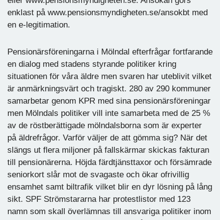
eller www.pensionsmyndigheten.se. Ansökan görs
enklast på www.pensionsmyndigheten.se/ansokbt med
en e-legitimation.
Pensionärsföreningarna i Mölndal efterfrågar fortfarande
en dialog med stadens styrande politiker kring
situationen för våra äldre men svaren har uteblivit vilket
är anmärkningsvärt och tragiskt. 280 av 290 kommuner
samarbetar genom KPR med sina pensionärsföreningar
men Mölndals politiker vill inte samarbeta med de 25 %
av de röstberättigade mölndalsborna som är experter
på äldrefrågor. Varför väljer de att gömma sig? När det
slängs ut flera miljoner på fallskärmar skickas fakturan
till pensionärerna. Höjda färdtjänsttaxor och försämrade
seniorkort slår mot de svagaste och ökar ofrivillig
ensamhet samt biltrafik vilket blir en dyr lösning på lång
sikt. SPF Strömstararna har protestlistor med 123
namn som skall överlämnas till ansvariga politiker inom