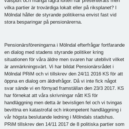
valspurt och många fagra löften har presenterats men
vilka partier är trovärdiga lokalt eller på riksplanet? I
Mölndal håller de styrande politikerna envist fast vid
stora besparingar på pensionärerna.
Pensionärsföreningarna i Mölndal efterfrågar fortfarande
en dialog med stadens styrande politiker kring
situationen för våra äldre men svaren har uteblivit vilket
är anmärkningsvärt. Vi har bildat Pensionärsrådet i
Mölndal PRiM och vi tillskrev den 24/11 2016 KS för att
öppna en dialog om äldrefrågor. Då vi inte fick något
svar sände vi en förnyad framställan den 23/3 2017. KS
har förnekat att våra skrivningar nått KS för
handläggning men detta är bevisligen fel och vi tvingas
bevittna en katastrofal och inkompetent handläggning i
vår högsta beslutande ledning i Mölndals stadshus.
PRiM tillskrev den 14/11 2017 de 8 politiska partier som