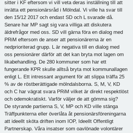
sitter i KF eftersom vi vill veta deras inställning till att
inrätta ett pensionärsråd i Mölndal. Vi ville ha svar till
den 15/12 2017 och endast SD och L svarade då.
Senare har MP sagt sig vara villiga att diskutera
äldrefrågor med oss. SD vill gärna föra en dialog med
PRiM eftersom de anser att pensionärerna är en
nedprioriterad grupp. L är negativa till en dialog med
oss pensionärer därför att det kan bryta mot lagen om
likabehandling. De 280 kommuner som har ett
fungerande KPR skulle alltså bryta mot kommunallagen
enligt L. Ett intressant argument för att slippa träffa 25
% av de röstberättigade mölndalsborna. S, M, V, KD
och C har vägrat svara PRiM vilket är direkt respektlöst
och odemokratiskt. Varför väljer de att gömma sig?
De styrande partierna S, V, MP och KD ville stänga
Träffpunkterna eller överlåta åt pensionärsföreningarna
att ideellt sköta driften inom IOP, Ideellt Offentligt
Partnerskap. Våra insatser som oavlönade volontärer