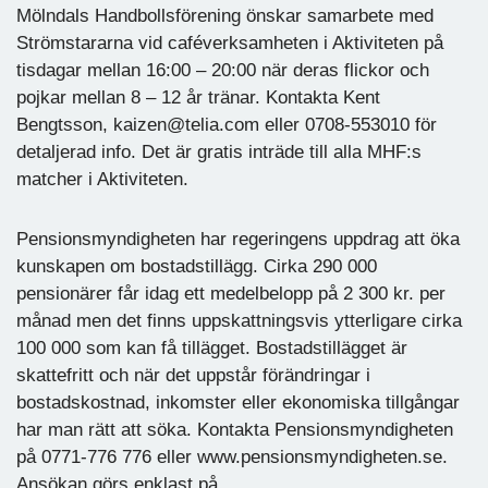
Mölndals Handbollsförening önskar samarbete med
Strömstararna vid caféverksamheten i Aktiviteten på
tisdagar mellan 16:00 – 20:00 när deras flickor och
pojkar mellan 8 – 12 år tränar. Kontakta Kent
Bengtsson, kaizen@telia.com eller 0708-553010 för
detaljerad info. Det är gratis inträde till alla MHF:s
matcher i Aktiviteten.
Pensionsmyndigheten har regeringens uppdrag att öka
kunskapen om bostadstillägg. Cirka 290 000
pensionärer får idag ett medelbelopp på 2 300 kr. per
månad men det finns uppskattningsvis ytterligare cirka
100 000 som kan få tillägget. Bostadstillägget är
skattefritt och när det uppstår förändringar i
bostadskostnad, inkomster eller ekonomiska tillgångar
har man rätt att söka. Kontakta Pensionsmyndigheten
på 0771-776 776 eller www.pensionsmyndigheten.se.
Ansökan görs enklast på