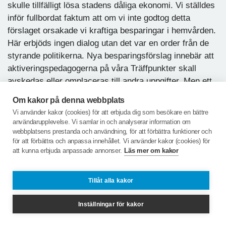
skulle tillfälligt lösa stadens dåliga ekonomi. Vi ställdes
inför fullbordat faktum att om vi inte godtog detta
förslaget orsakade vi kraftiga besparingar i hemvården.
Här erbjöds ingen dialog utan det var en order från de
styrande politikerna. Nya besparingsförslag innebär att
aktiveringspedagogerna på våra Träffpunkter skall
avskedas eller omplaceras till andra uppgifter. Men ett
ännu hårdare slag mot oss äldre och anhöriga blir
Om kakor på denna webbplats
förmodligen strategin att beordra vårdpersonal med
Vi använder kakor (cookies) för att erbjuda dig som besökare en bättre
flerårig utbildning att utföra städjobb i stället för den
användarupplevelse. Vi samlar in och analyserar information om
nödvändiga äldrevården. Det garanterar en stor
webbplatsens prestanda och användning, för att förbättra funktioner och
för att förbättra och anpassa innehållet. Vi använder kakor (cookies) för
besparing eftersom den berörda personalen slutar och
att kunna erbjuda anpassade annonser.
Läs mer om kakor
ingen ny vårdutbildad personal söker anställning i
Mölndal med den personalpolitiken. Vem kan stoppa
Tillåt alla kakor
detta ofog?
Inställningar för kakor
Vår Kulturkommitté är lyhörd för våra medlemmars