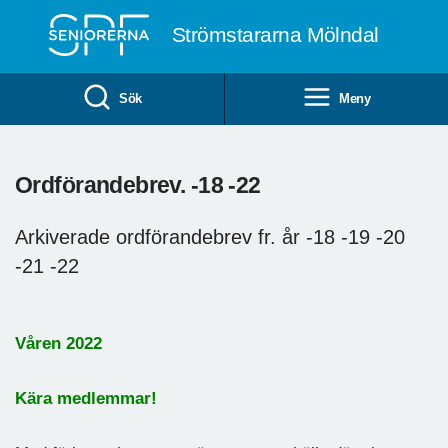
Till övergripande innehåll
Strömstararna Mölndal
Sök
Meny
Ordförandebrev. -18 -22
Arkiverade ordförandebrev fr. år -18 -19 -20
-21 -22
Våren 2022
Kära medlemmar!