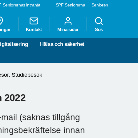
 Seniorernas intranät
SPF Seniorerna
Senioren
ingar
Kontakt
Mina sidor
Sök
igitalisering
Hälsa och säkerhet
sor, Studiebesök
n 2022
mail (saknas tillgång
kningsbekräftelse innan