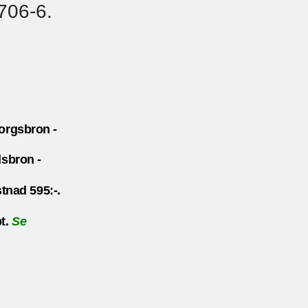
1706-6.
borgsbron -
sbron -
nad 595:-.
t.
Se