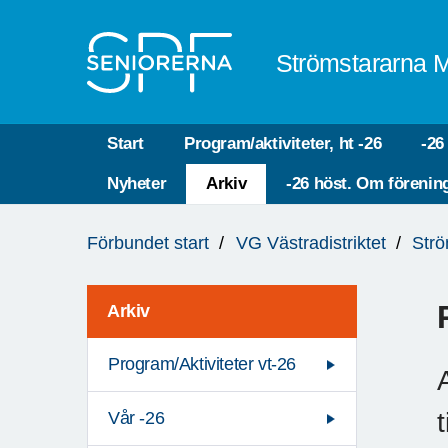
Till övergripande innehåll
Strömstararna 
Start
Program/aktiviteter, ht -26
-26
Nyheter
Arkiv
-26 höst. Om förenin
Du
Förbundet start
VG Västradistriktet
Strö
är
här:
Arkiv
Program/Aktiviteter vt-26
Vår -26