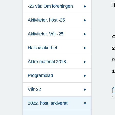
-26 vår. Om föreningen
Aktiviteter, höst -25
Aktiviteter. Vår -25
O
Hälsa/säkerhet
2
0
Äldre material 2018-
1
Programblad
A
Vår-22
.
2022, höst, arkiverat