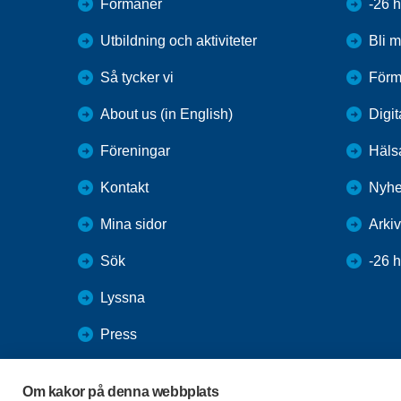
Förmåner
-26 
Utbildning och aktiviteter
Bli 
Så tycker vi
Förm
About us (in English)
Digit
Föreningar
Häls
Kontakt
Nyhe
Mina sidor
Arkiv
Sök
-26 
Lyssna
Press
Webbutik
Om kakor på denna webbplats