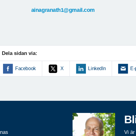
ainagranath1@gmail.com
Dela sidan via:
Facebook
X
LinkedIn
E-
Bl
rnas
Vi är