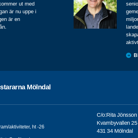
 kommer ut med
senio
gan är nu uppe i
geme
gen är en
miljo
ån.
lande
skapa
aktiv
B
stararna Mölndal
C/o:Rita Jönsson
Kvarnbyvallen 25
am/aktiviteter, ht -26
431 34 Mölndal