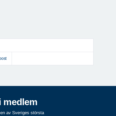
post
i medlem
 en av Sveriges största