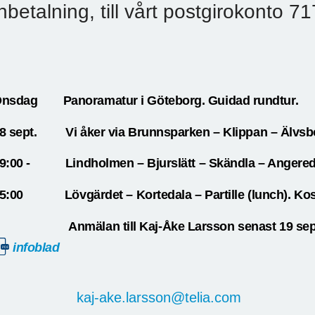
inbetalning, till vårt postgirokonto 7
nsdag Panoramatur i Göteborg. Guidad rundtur.
8 sept.
Vi åker via Brunnsparken – Klippan – Älvs
9:00 -
Lindholmen – Bjurslätt – Skändla – Angered
5:00
Lövgärdet – Kortedala – Partille (lunch). Kost
nmälan till Kaj-Åke Larsson senast 19 sep
infoblad
kaj-ake.larsson@telia.com