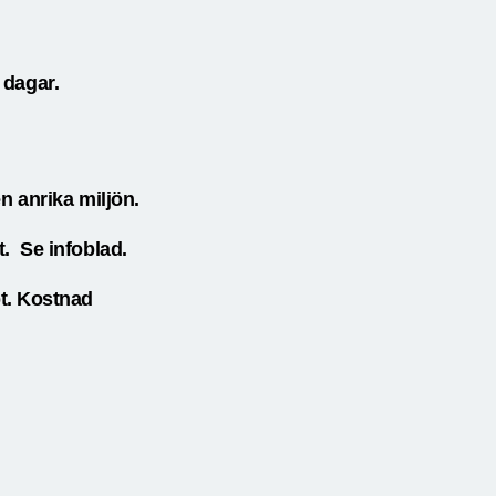
 dagar.
n anrika miljön.
Se infoblad.
enast 26 sept. Kostnad