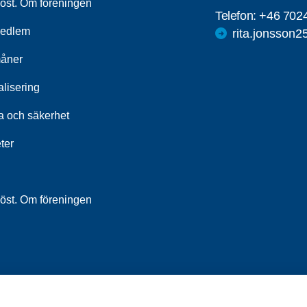
höst. Om föreningen
Telefon:
+46 702
medlem
rita.jonsson
åner
alisering
a och säkerhet
ter
höst. Om föreningen