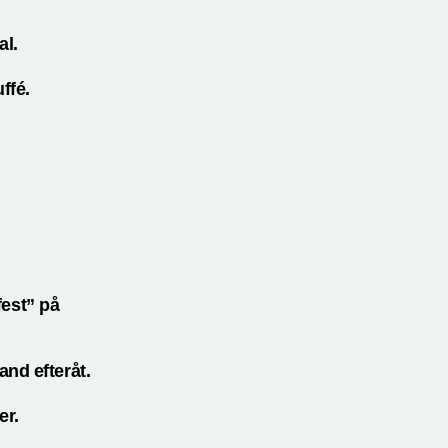
l.
ffé.
n ”Livet är en fest” på
nd efteråt.
r.