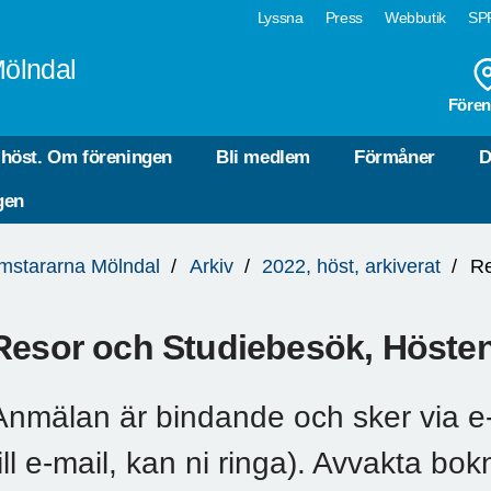
Lyssna
Press
Webbutik
SPF
Mölndal
Fören
 höst. Om föreningen
Bli medlem
Förmåner
D
gen
mstararna Mölndal
Arkiv
2022, höst, arkiverat
Re
Resor och Studiebesök, Höste
Anmälan är bindande och sker via e-
till e-mail, kan ni ringa). Avvakta bo