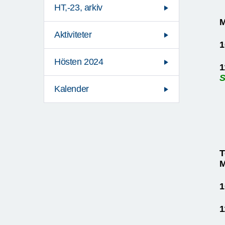
HT,-23, arkiv
M
Aktiviteter
1
Hösten 2024
1
S
Kalender
M
1
1