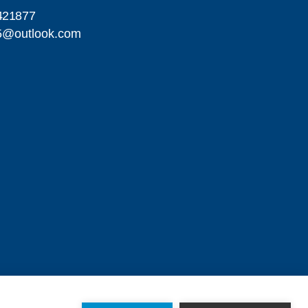
421877
25@outlook.com