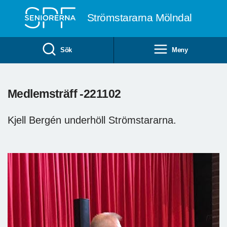
Till övergripande innehåll
Strömstararna Mölndal
Sök
Meny
Medlemsträff -221102
Kjell Bergén underhöll Strömstararna.