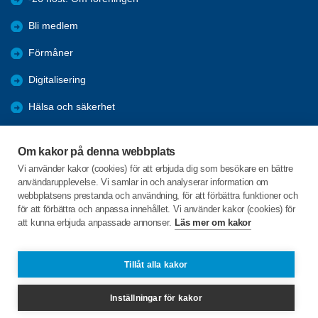
Bli medlem
Förmåner
Digitalisering
Hälsa och säkerhet
Nyheter
Om kakor på denna webbplats
Arkiv
Vi använder kakor (cookies) för att erbjuda dig som besökare en bättre
användarupplevelse. Vi samlar in och analyserar information om
-26 höst. Om föreningen
webbplatsens prestanda och användning, för att förbättra funktioner och
för att förbättra och anpassa innehållet. Vi använder kakor (cookies) för
att kunna erbjuda anpassade annonser.
Läs mer om kakor
C/o:Rita Jönsson
Kvarnbyvallen 25 lgh 1502
431 34 Mölndal
Tillåt alla kakor
Telefon:
+46 702421877
Inställningar för kakor
rita.jonsson25@outlook.com