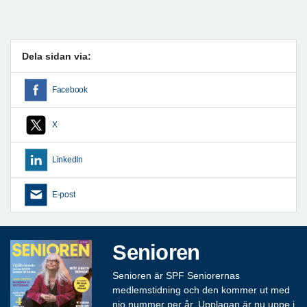
Dela sidan via:
Facebook
X
LinkedIn
E-post
Senioren
Senioren är SPF Seniorernas
medlemstidning och den kommer ut med
nio nummer per år. Upplagan är nu uppe i