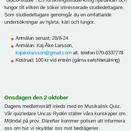
"GoCo-studie". En forskningsstudie kring hjärta/kärl och
lungor till vilken de söker intresserade studiedeltagare.
Som studiedeltagare genomgår du en omfattande
undersökningar av hjärta, kärl och lungor.
Anmälan senast: 28/8-24
Anmälan: Kaj-Åke Larsson,
kajakelarsson@gmail.com
alt. telefon 070-6337778
Kostnad: 100 kr vid entrén (gärna swishbetalning)
Onsdagen den 2 oktober
Dagens medlemsträff inleds med en Musikalisk Quiz.
Vår quizledare Uncas Rydén ställer våra kunskaper om
Mölndal på prov. Därefter kommer polisen att informera
oss om hur vi skyddar oss mot bedrägerier.