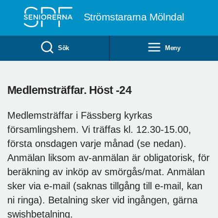
Till övergripande innehåll
Strömstararna Mölndal
Sök
Meny
Medlemsträffar. Höst -24
Medlemsträffar i Fässberg kyrkas
församlingshem. Vi träffas kl. 12.30-15.00,
första onsdagen varje månad (se nedan).
Anmälan liksom av-anmälan är obligatorisk, för
beräkning av inköp av smörgås/mat. Anmälan
sker via e-mail (saknas tillgång till e-mail, kan
ni ringa). Betalning sker vid ingången, gärna
swishbetalning.