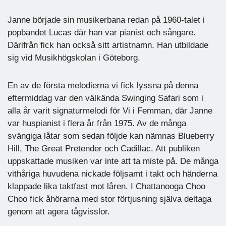
Janne började sin musikerbana redan på 1960-talet i
popbandet Lucas där han var pianist och sångare.
Därifrån fick han också sitt artistnamn. Han utbildade
sig vid Musikhögskolan i Göteborg.
En av de första melodierna vi fick lyssna på denna
eftermiddag var den välkända Swinging Safari som i
alla år varit signaturmelodi för Vi i Femman, där Janne
var huspianist i flera år från 1975. Av de många
svängiga låtar som sedan följde kan nämnas Blueberry
Hill, The Great Pretender och Cadillac. Att publiken
uppskattade musiken var inte att ta miste på. De många
vithåriga huvudena nickade följsamt i takt och händerna
klappade lika taktfast mot låren. I Chattanooga Choo
Choo fick åhörarna med stor förtjusning själva deltaga
genom att agera tågvisslor.