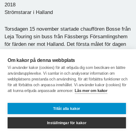
2018
Strömstarar i Halland
Torsdagen 15 november startade chauffören Bosse från
Leja Touring sin buss från Fässbergs Församlingshem
för färden ner mot Halland. Det första målet för dagen
var ett besök i Tvååker hos konstnären Lena
Petersson, känd inte minst från Falkenbergsrevyn.
Om kakor på denna webbplats
Lena Petersson börja måla sina vackra julmotiv, i
Vi använder kakor (cookies) för att erbjuda dig som besökare en bättre
användarupplevelse. Vi samlar in och analyserar information om
akvarellteknik, 1996, och har fortsatt med detta till dags
webbplatsens prestanda och användning, för att förbättra funktioner och
dato, men sedan en tid målar hon även sommarmotiv
för att förbättra och anpassa innehållet. Vi använder kakor (cookies) för
som då ofta innehåller katter. Under tiden vi bjöds på
att kunna erbjuda anpassade annonser.
Läs mer om kakor
kaffe och en frukostfralla underhåll Lena oss med ett
sångnummer ur en av revyerna. Lena berättade att
Tillåt alla kakor
ensemblen inom kort ska börja att repetera in den
kommande revyn som har premiär i början av januari,
Inställningar för kakor
men man har redan sålt 15 000 biljetter i förväg. Efter
att ha inhandlat trevliga presentartiklar från butiken gick