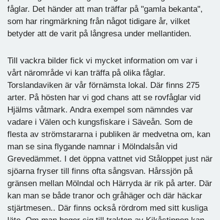
fåglar. Det händer att man träffar på "gamla bekanta",
som har ringmärkning från något tidigare år, vilket
betyder att de varit på långresa under mellantiden.
Till vackra bilder fick vi mycket information om var i
vårt närområde vi kan träffa på olika fåglar.
Torslandaviken är vår förnämsta lokal. Där finns 275
arter. På hösten har vi god chans att se rovfåglar vid
Hjälms våtmark. Andra exempel som nämndes var
vadare i Välen och kungsfiskare i Säveån. Som de
flesta av strömstararna i publiken är medvetna om, kan
man se sina flygande namnar i Mölndalsån vid
Grevedämmet. I det öppna vattnet vid Ståloppet just när
sjöarna fryser till finns ofta sångsvan. Hårssjön på
gränsen mellan Mölndal och Härryda är rik på arter. Där
kan man se både tranor och gråhäger och där häckar
stjärtmesen.. Där finns också rördrom med sitt kusliga