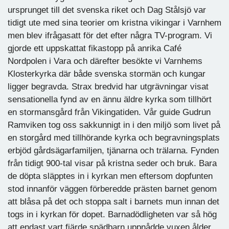
ursprunget till det svenska riket och Dag Stålsjö var
tidigt ute med sina teorier om kristna vikingar i Varnhem
men blev ifrågasatt för det efter några TV-program. Vi
gjorde ett uppskattat fikastopp på anrika Café
Nordpolen i Vara och därefter besökte vi Varnhems
Klosterkyrka där både svenska stormän och kungar
ligger begravda. Strax bredvid har utgrävningar visat
sensationella fynd av en ännu äldre kyrka som tillhört
en stormansgård från Vikingatiden. Vår guide Gudrun
Ramviken tog oss sakkunnigt in i den miljö som livet på
en storgård med tillhörande kyrka och begravningsplats
erbjöd gårdsägarfamiljen, tjänarna och trälarna. Fynden
från tidigt 900-tal visar på kristna seder och bruk. Bara
de döpta släpptes in i kyrkan men eftersom dopfunten
stod innanför väggen förberedde prästen barnet genom
att blåsa på det och stoppa salt i barnets mun innan det
togs in i kyrkan för dopet. Barnadödligheten var så hög
att endast vart fjärde spädbarn uppnådde vuxen ålder