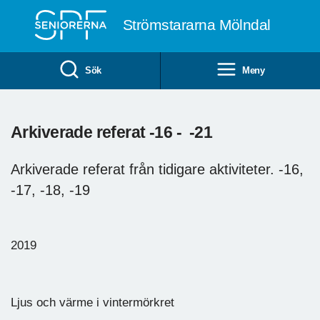
Till övergripande innehåll
Strömstararna Mölndal
Sök
Meny
Arkiverade referat -16 - -21
Arkiverade referat från tidigare aktiviteter. -16,
-17, -18, -19
2019
Ljus och värme i vintermörkret