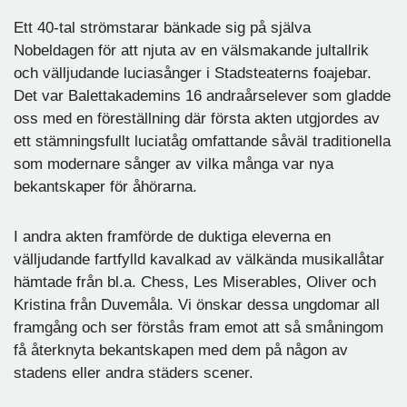
Ett 40-tal strömstarar bänkade sig på själva
Nobeldagen för att njuta av en välsmakande jultallrik
och välljudande luciasånger i Stadsteaterns foajebar.
Det var Balettakademins 16 andraårselever som gladde
oss med en föreställning där första akten utgjordes av
ett stämningsfullt luciatåg omfattande såväl traditionella
som modernare sånger av vilka många var nya
bekantskaper för åhörarna.
I andra akten framförde de duktiga eleverna en
välljudande fartfylld kavalkad av välkända musikallåtar
hämtade från bl.a. Chess, Les Miserables, Oliver och
Kristina från Duvemåla. Vi önskar dessa ungdomar all
framgång och ser förstås fram emot att så småningom
få återknyta bekantskapen med dem på någon av
stadens eller andra städers scener.