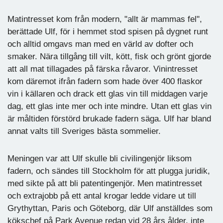
Matintresset kom från modern, "allt är mammas fel",
berättade Ulf, för i hemmet stod spisen på dygnet runt
och alltid omgavs man med en värld av dofter och
smaker. Nära tillgång till vilt, kött, fisk och grönt gjorde
att all mat tillagades på färska råvaror. Vinintresset
kom däremot ifrån fadern som hade över 400 flaskor
vin i källaren och drack ett glas vin till middagen varje
dag, ett glas inte mer och inte mindre. Utan ett glas vin
är måltiden förstörd brukade fadern säga. Ulf har bland
annat valts till Sveriges bästa sommelier.
Meningen var att Ulf skulle bli civilingenjör liksom
fadern, och sändes till Stockholm för att plugga juridik,
med sikte på att bli patentingenjör. Men matintresset
och extrajobb på ett antal krogar ledde vidare ut till
Grythyttan, Paris och Göteborg, där Ulf anställdes som
kökschef på Park Avenue redan vid 28 års ålder, inte