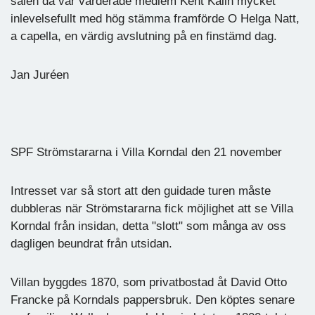
salen då vår värderade medlem Kent Kalin mycket
inlevelsefullt med hög stämma framförde O Helga Natt,
a capella, en värdig avslutning på en finstämd dag.
Jan Juréen
SPF Strömstararna i Villa Korndal den 21 november
Intresset var så stort att den guidade turen måste
dubbleras när Strömstararna fick möjlighet att se Villa
Korndal från insidan, detta "slott" som många av oss
dagligen beundrat från utsidan.
Villan byggdes 1870, som privatbostad åt David Otto
Francke på Korndals pappersbruk. Den köptes senare