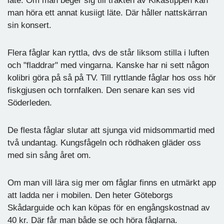
läte. Om man beger sig till trakten av Kikåstippen kan
man höra ett annat kusiigt läte. Där håller nattskärran
sin konsert.
Flera fåglar kan ryttla, dvs de står liksom stilla i luften
och "fladdrar" med vingarna. Kanske har ni sett någon
kolibri göra på så på TV. Till ryttlande fåglar hos oss hör
fiskgjusen och tornfalken. Den senare kan ses vid
Söderleden.
De flesta fåglar slutar att sjunga vid midsommartid med
två undantag. Kungsfågeln och rödhaken gläder oss
med sin sång året om.
Om man vill lära sig mer om fåglar finns en utmärkt app
att ladda ner i mobilen. Den heter Göteborgs
Skådarguide och kan köpas för en engångskostnad av
40 kr. Där får man både se och höra fåglarna.