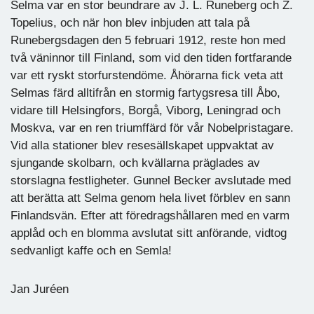
Selma var en stor beundrare av J. L. Runeberg och Z.
Topelius, och när hon blev inbjuden att tala på
Runebergsdagen den 5 februari 1912, reste hon med
två väninnor till Finland, som vid den tiden fortfarande
var ett ryskt storfurstendöme. Åhörarna fick veta att
Selmas färd alltifrån en stormig fartygsresa till Åbo,
vidare till Helsingfors, Borgå, Viborg, Leningrad och
Moskva, var en ren triumffärd för vår Nobelpristagare.
Vid alla stationer blev resesällskapet uppvaktat av
sjungande skolbarn, och kvällarna präglades av
storslagna festligheter. Gunnel Becker avslutade med
att berätta att Selma genom hela livet förblev en sann
Finlandsvän. Efter att föredragshållaren med en varm
applåd och en blomma avslutat sitt anförande, vidtog
sedvanligt kaffe och en Semla!
Jan Juréen