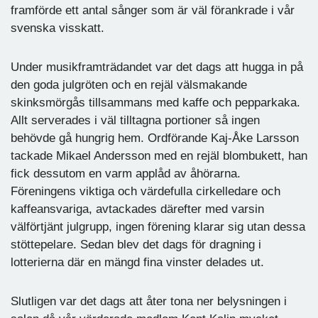
framförde ett antal sånger som är väl förankrade i vår
svenska visskatt.
Under musikframträdandet var det dags att hugga in på
den goda julgröten och en rejäl välsmakande
skinksmörgås tillsammans med kaffe och pepparkaka.
Allt serverades i väl tilltagna portioner så ingen
behövde gå hungrig hem. Ordförande Kaj-Åke Larsson
tackade Mikael Andersson med en rejäl blombukett, han
fick dessutom en varm applåd av åhörarna.
Föreningens viktiga och värdefulla cirkelledare och
kaffeansvariga, avtackades därefter med varsin
välförtjänt julgrupp, ingen förening klarar sig utan dessa
stöttepelare. Sedan blev det dags för dragning i
lotterierna där en mängd fina vinster delades ut.
Slutligen var det dags att åter tona ner belysningen i