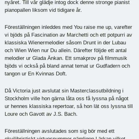
nyåret. Till vår glädje intog dock denne stronge pianist
pianopallen liksom vid tidigare år.
Föreställningen inleddes med You raise me up, varefter
vi bjöds på Fascination av Marchetti och ett potpurri av
klassiska Wienermelodier såsom Drunt in der Lubau
och Wien Wien nur Du allein. Därefter följde ett antal
melodier ur Glada Änkan. Ett smakprov på filmmusik
bjöds vi också på bland annat temat ur Gudfadern och
tangon ur En Kvinnas Doft.
Då Victoria just avslutat sin Masterclassutbildning i
Stockholm ville hon gärna låta oss få lyssna på något
ur hennes klassiska repertoar, så hon lät oss lyssna till
Loure och Gavott av J.S. Bach.
Föreställningen avslutades som sig bör med ett
ekvilibristiskt virtuosnummer nämligen Lärkan vilket