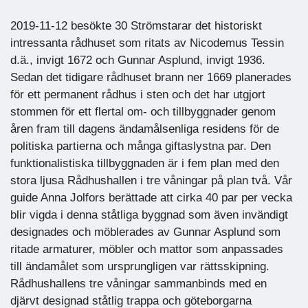
2019-11-12 besökte 30 Strömstarar det historiskt
intressanta rådhuset som ritats av Nicodemus Tessin
d.ä., invigt 1672 och Gunnar Asplund, invigt 1936.
Sedan det tidigare rådhuset brann ner 1669 planerades
för ett permanent rådhus i sten och det har utgjort
stommen för ett flertal om- och tillbyggnader genom
åren fram till dagens ändamålsenliga residens för de
politiska partierna och många giftaslystna par. Den
funktionalistiska tillbyggnaden är i fem plan med den
stora ljusa Rådhushallen i tre våningar på plan två. Vår
guide Anna Jolfors berättade att cirka 40 par per vecka
blir vigda i denna ståtliga byggnad som även invändigt
designades och möblerades av Gunnar Asplund som
ritade armaturer, möbler och mattor som anpassades
till ändamålet som ursprungligen var rättsskipning.
Rådhushallens tre våningar sammanbinds med en
djärvt designad ståtlig trappa och göteborgarna