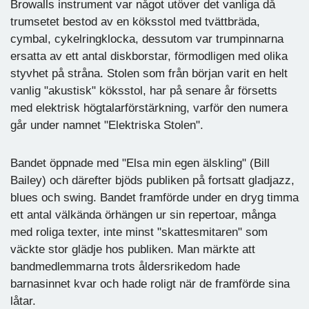
Browalls instrument var något utöver det vanliga då
trumsetet bestod av en köksstol med tvättbräda,
cymbal, cykelringklocka, dessutom var trumpinnarna
ersatta av ett antal diskborstar, förmodligen med olika
styvhet på stråna. Stolen som från början varit en helt
vanlig "akustisk" köksstol, har på senare år försetts
med elektrisk högtalarförstärkning, varför den numera
går under namnet "Elektriska Stolen".
Bandet öppnade med "Elsa min egen älskling" (Bill
Bailey) och därefter bjöds publiken på fortsatt gladjazz,
blues och swing. Bandet framförde under en dryg timma
ett antal välkända örhängen ur sin repertoar, många
med roliga texter, inte minst "skattesmitaren" som
väckte stor glädje hos publiken. Man märkte att
bandmedlemmarna trots åldersrikedom hade
barnasinnet kvar och hade roligt när de framförde sina
låtar.