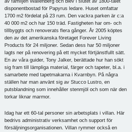
av familjen Wallenberg och blev i slutet av 1800-talet
disponentbostad för Papyrus ledare. Huset omfattar
1700 m2 fördelat på 23 rum. Den vackra parken är c:a
40 000 m2 och har 150 träd. Fastigheten har om- och
tillbyggts och renoverats flera gånger. År 2005 köptes
den av det amerikanska företaget Forever Living
Products för 24 miljoner. Sedan dess har 50 miljoner
lagts ner på renovering på ett mycket förtjänstfullt sätt.
En av våra guider, Tony Jalker, berättade hur han sökt
sig fram till lämpliga material, färger och tapeter, bl.a. i
samarbete med tapetmakarna i Kvarnbyn. På några
ställen har man använt sig av Stucco Lustro, en
putsblandning som innehåller stenmjöl och som när den
torkar liknar marmor.
Idag har ett 60-tal personer sin arbetsplats i villan. Här
bedrivs administrativ verksamhet och support för
försäljningsorganisationen. Villan rymmer också en