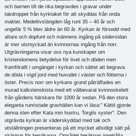
och barnen till de rika begravdes i gravar under
takdroppet från kyrktaket för att skyddas från onda
makter. Medellivslängden låg runt 35 – 40 år och
ungefär 5 % blev äldre än 60 år. Kyrkan är försedd med
altare och dopfunt och männens ingång på södersidan
är mer utsmyckad än kvinnornas ingång från norr.
Utgrävningarna visar oss nya kunskaper om
kristendomens betydelse för livet och döden men
framförallt i umgänget i kyrkan och sättet att begrava
de döda i vigd jord med huvudet i väster och fötterna i
öster. Precis norr om kyrkans grund påträffades en
murad kalkstenskista med ett välbevarat kvinnoskelett
från gårdens härskare för 1000 år sedan. På den stora
eleganta runristade gravhällen kan vi läsa:" Kättil gjorde
denna sten efter Kata min hustru, Torgils syster". Den
utgrävda kyrkan är väderskyddad med tak och
utställningen presenteras på ett mycket allsidigt sätt på
skärmar för besökarna. Området beräknas innehålla