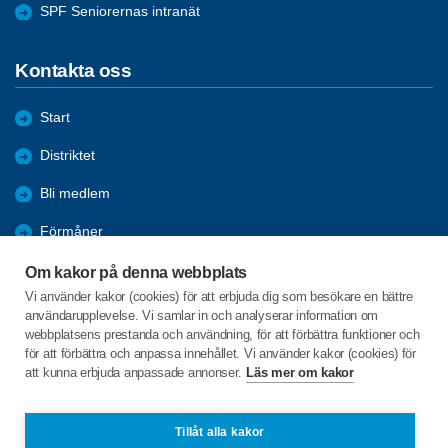
SPF Seniorernas intranät
Kontakta oss
Start
Distriktet
Bli medlem
Förmåner
Aktiviteter
Om kakor på denna webbplats
Vi använder kakor (cookies) för att erbjuda dig som besökare en bättre
Utbildning
användarupplevelse. Vi samlar in och analyserar information om
webbplatsens prestanda och användning, för att förbättra funktioner och
Digitalisering
för att förbättra och anpassa innehållet. Vi använder kakor (cookies) för
att kunna erbjuda anpassade annonser.
Läs mer om kakor
Industrigatan 1C
734 30 HALLSTAHAMMAR
Tillåt alla kakor