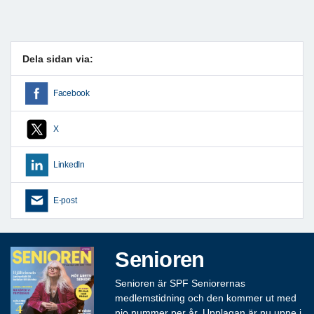
Dela sidan via:
Facebook
X
LinkedIn
E-post
Senioren
Senioren är SPF Seniorernas
medlemstidning och den kommer ut med
nio nummer per år. Upplagan är nu uppe i