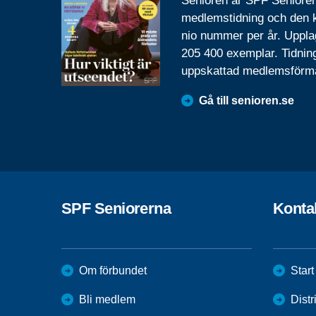
Senioren är SPF Seniore
medlemstidning och den
nio nummer per år. Uppla
205 400 exemplar. Tidnin
uppskattad medlemsförm
Gå till senioren.se
SPF Seniorerna
Konta
Om förbundet
Start
Bli medlem
Distr