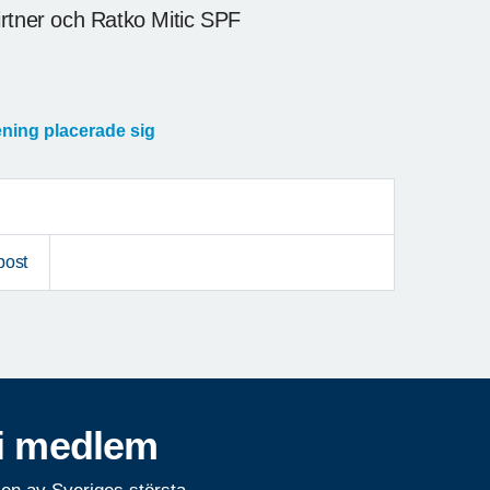
irtner och Ratko Mitic SPF
rening placerade sig
post
i medlem