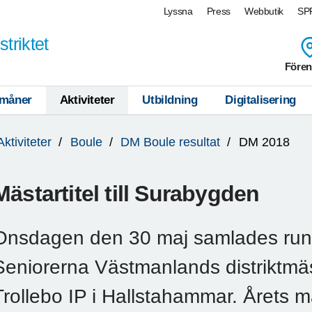
Lyssna
Press
Webbutik
SPF
triktet
Fören
måner
Aktiviteter
Utbildning
Digitalisering
Aktiviteter
Boule
DM Boule resultat
DM 2018
Mästartitel till Surabygden
Onsdagen den 30 maj samlades runt
Seniorerna Västmanlands distriktmäs
Trollebo IP i Hallstahammar. Årets 