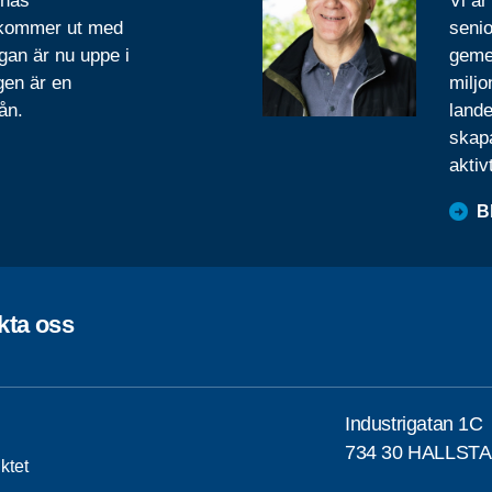
rnas
Vi är
 kommer ut med
senio
gan är nu uppe i
geme
gen är en
miljo
ån.
lande
skapa
aktiv
B
kta oss
Industrigatan 1C
734 30 HALLS
iktet