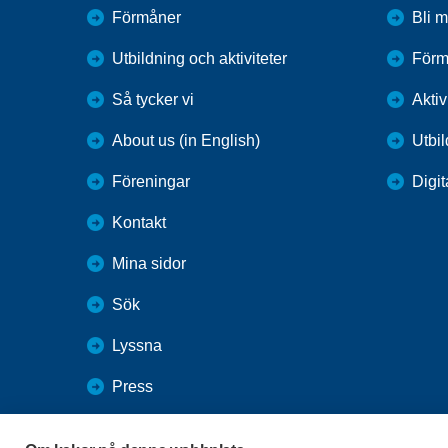
Förmåner
Bli 
Utbildning och aktiviteter
Förm
Så tycker vi
Aktiv
About us (in English)
Utbi
Föreningar
Digit
Kontakt
Mina sidor
Sök
Lyssna
Press
Webbutik