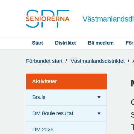
Till övergripande innehåll
Västmanlandsdis
Start
Distriktet
Bli medlem
För
Du
Förbundet start
Västmanlandsdistriktet
är
här:
Aktiviteter
Boule
DM Boule resultat
DM 2025