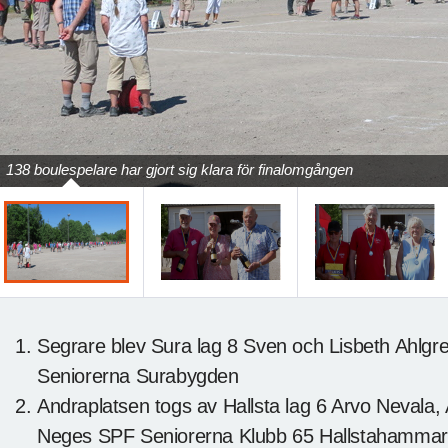
138 boulespelare har gjort sig klara för finalomgången
Segrare blev Sura lag 8 Sven och Lisbeth Ahlgr
Seniorerna Surabygden
Andraplatsen togs av Hallsta lag 6 Arvo Nevala
Neges SPF Seniorerna Klubb 65 Hallstahammar