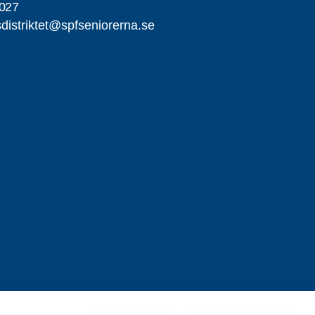
027
distriktet@spfseniorerna.se