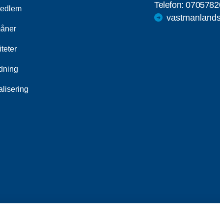
Telefon:
0705782
medlem
vastmanlands
åner
iteter
ldning
alisering