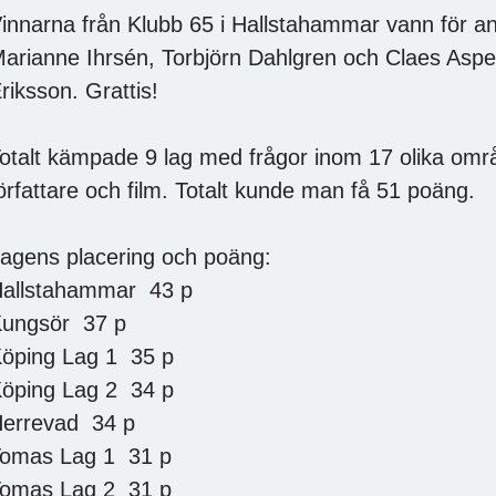
innarna från Klubb 65 i Hallstahammar vann för an
arianne Ihrsén, Torbjörn Dahlgren och Claes Asp
riksson. Grattis!
otalt kämpade 9 lag med frågor inom 17 olika områ
örfattare och film. Totalt kunde man få 51 poäng.
agens placering och poäng:
allstahammar 43 p
ungsör 37 p
öping Lag 1 35 p
öping Lag 2 34 p
errevad 34 p
omas Lag 1 31 p
omas Lag 2 31 p