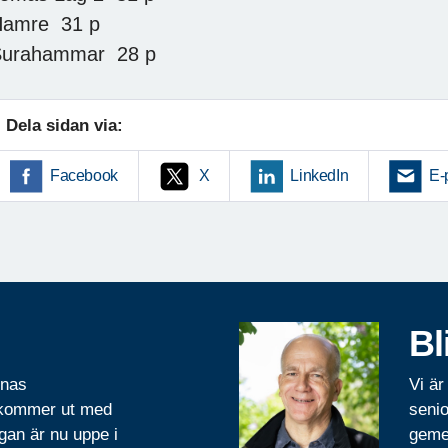
Hamre 31 p
Surahammar 28 p
Dela sidan via:
Facebook
X
LinkedIn
E-
Bl
rnas
Vi är
 kommer ut med
senio
gan är nu uppe i
geme