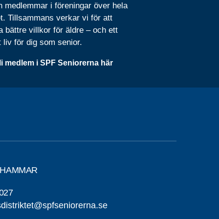
n medlemmar i föreningar över hela
t. Tillsammans verkar vi för att
 bättre villkor för äldre – och ett
t liv för dig som senior.
li medlem i SPF Seniorerna här
TAHAMMAR
027
distriktet@spfseniorerna.se