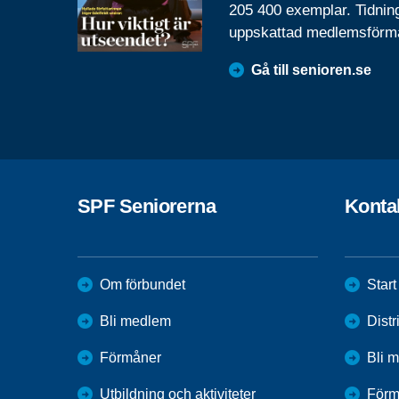
205 400 exemplar. Tidnin
uppskattad medlemsförm
Gå till senioren.se
SPF Seniorerna
Konta
Om förbundet
Start
Bli medlem
Distr
Förmåner
Bli 
Utbildning och aktiviteter
Förm