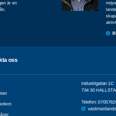
gen är en
miljo
ån.
lande
skapa
aktiv
B
kta oss
Industrigatan 1C
734 30 HALLS
iktet
Telefon:
0705782
medlem
vastmanlands
åner