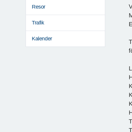
V
Resor
M
Trafik
E
Kalender
T
f
L
H
K
K
K
H
T
T