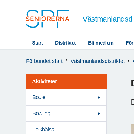
Till övergripande innehåll
Västmanlandsdis
Start
Distriktet
Bli medlem
För
Du
Förbundet start
Västmanlandsdistriktet
är
här:
Aktiviteter
Boule
Bowling
Folkhälsa