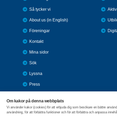
Så tycker vi
Aktiv
About us (in English)
Utbi
Föreningar
Digit
Kontakt
Mina sidor
Sök
Lyssna
Press
Webbutik
Om kakor på denna webbplats
SPF Seniorernas intranät
Vi använder kakor (cookies) för att erbjuda dig som besökare en bättre använ
användning, för att förbättra funktioner och för att förbättra och anpassa inne