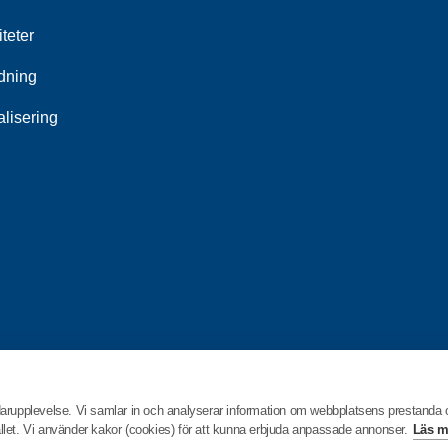
iteter
ldning
alisering
darupplevelse. Vi samlar in och analyserar information om webbplatsens prestanda
hållet. Vi använder kakor (cookies) för att kunna erbjuda anpassade annonser.
Läs m