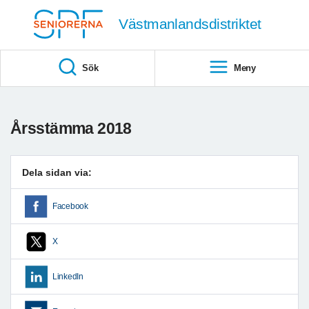
Till övergripande innehåll
Västmanlandsdistriktet
Sök
Meny
Årsstämma 2018
Dela sidan via:
Facebook
X
LinkedIn