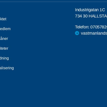
Industrigatan 1C
734 30 HALLS
iktet
Telefon:
0705782
medlem
vastmanlands
åner
iteter
ldning
alisering