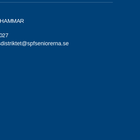
TAHAMMAR
027
distriktet@spfseniorerna.se