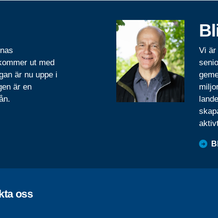
Bl
rnas
Vi är
 kommer ut med
senio
gan är nu uppe i
geme
gen är en
miljo
ån.
lande
skapa
aktiv
B
kta oss