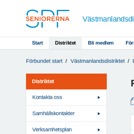
Till övergripande innehåll
Västmanlandsdis
Start
Distriktet
Bli medlem
För
Du
Förbundet start
Västmanlandsdistriktet
är
här:
Distriktet
Kontakta oss
Samhällskontakter
Verksamhetsplan