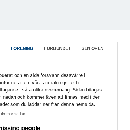
FÖRENING
FÖRBUNDET
SENIOREN
ibuerat och en sida försvann dessvärre i
 informerar om våra anmälnings- och
eltagande i våra olika evenemang. Sidan bifogas
n nedan och kommer även att finnas med i den
bladet som du laddar ner från denna hemsida.
0 timmar sedan
missing people