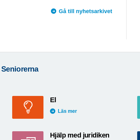
Gå till nyhetsarkivet
 Seniorerna
El
Läs mer
Hjälp med juridiken