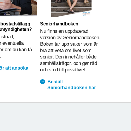
ll bostadstillägg
Seniorhandboken
Hemtjänst
nsmyndigheten?
Nu finns en uppdaterad
Hemtjänsti
ostnad,
version av Seniorhandboken.
sammanväg
 eventuella
Boken tar upp saker som är
på olika sä
gör om du kan få
bra att veta om livet som
i hemtjänst
.
senior. Den innehåller både
underlätt
samhällsfrågor, och ger råd
kvalitetsa
för att ansöka
och stöd till privatlivet.
prioritering
Beställ
hemtja
Seniorhandboken här