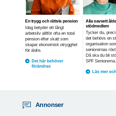
En trygg och rättvis pension
Alla oavsett ålde
stödmedlem
Idag betyder ett långt
Tycker du, preci
arbetsliv alltför ofta en total
det behövs en s
pension efter skatt som
organisation so
skapar ekonomisk otrygghet
seniorernas röst
för äldre.
Då ska du bli s
SPF Seniorerna.
Det här behöver
förändras
Läs mer och
Annonser