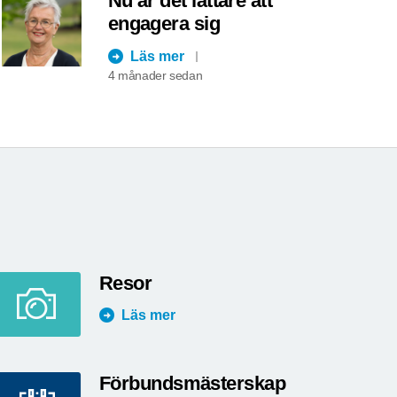
Nu är det lättare att
engagera sig
Läs mer
4 månader sedan
Resor
Läs mer
Förbundsmästerskap