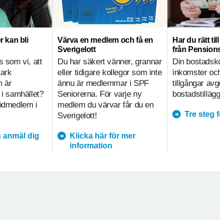
r kan bli
Värva en medlem och få en
Har du rätt ti
Sverigelott
från Pensio
s som vi, att
Du har säkert vänner, grannar
Din bostadsk
tark
eller tidigare kollegor som inte
inkomster och
m är
ännu är medlemmar i SPF
tillgångar av
 i samhället?
Seniorerna. För varje ny
bostadstillägg
tödmedlem i
medlem du värvar får du en
Tre steg 
Sverigelott!
 anmäl dig
Klicka här för mer
information