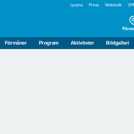
Lyssna
Press
Webbutik
SPF
VÄLKOMMEN
Fören
SPF RURIK NORRTÄLJE
TILL VÅR PROGRAMGRUP
Förmåner
Program
Aktiviteter
Bildgalleri