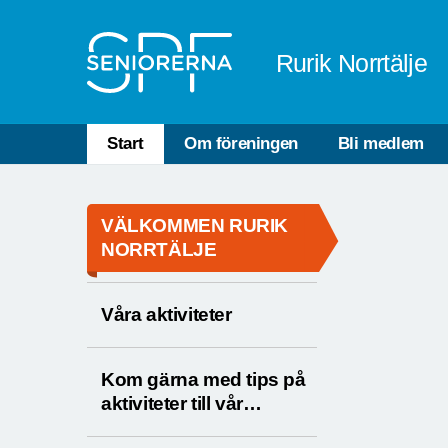
Till övergripande innehåll
Rurik Norrtälje
Start
Om föreningen
Bli medlem
VÄLKOMMEN RURIK
NORRTÄLJE
Våra aktiviteter
Kom gärna med tips på
aktiviteter till vår
programgrupp