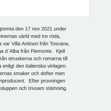
tigtomta den 17 nov 2021 under
 vinernas värld med tre röda,
na var Villa Antinori från Toscana,
a d´Alba från Piemonte. Kjell
rån etruskerna och romarna till
 enligt den italienska vinlagen.
vinernas smaker och dofter men
vinproducent. Efter provningen
ppsluppen och trivsam stämning.