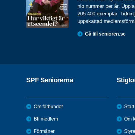
nio nummer per år. Uppla
205 400 exemplar. Tidnin
uppskattad medlemsförm
Gå till senioren.se
SPF Seniorerna
Stigt
Om förbundet
Start
Bli medlem
Om f
Förmåner
Styr