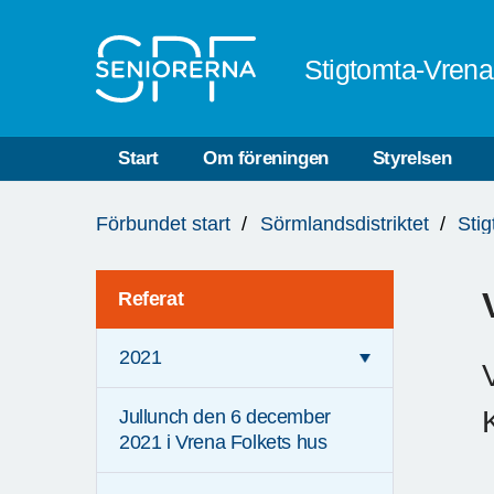
Till övergripande innehåll
Stigtomta-Vren
Start
Om föreningen
Styrelsen
Du
Förbundet start
Sörmlandsdistriktet
Sti
är
här:
Referat
2021
Jullunch den 6 december
2021 i Vrena Folkets hus