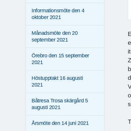
Informationsmöte den 4
oktober 2021
Månadsmöte den 20
E
september 2021
e
i
Örebro den 15 september
Z
2021
b
d
Höstupptakt 16 augusti
2021
V
o
Båtresa Trosa skärgård 5
s
augusti 2021
T
Årsmöte den 14 juni 2021