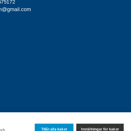
575172
om@gmail.com
Tillåt alla kakor
Inställningar för kakor
 och