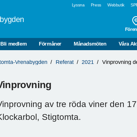
Lyssna
Press
Webbutik
SPF
abygden
Fören
Bli medlem
Förmåner
Månadsmöten
Våra Akt
gtomta-Vrenabygden
Referat
2021
Vinprovning
Vinprovning av tre röda viner den 1
Klockarbol, Stigtomta.