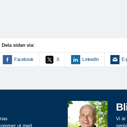
Dela sidan via:
Facebook
X
LinkedIn
E-
Bl
rnas
Vi är
 kommer ut med
senio