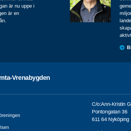
gan är nu uppe i
geme
gen är en
miljo
ån.
lande
skapa
aktiv
B
omta-Vrenabygden
C/o:Ann-Kristin 
Pontongatan 36
öreningen
611 64 Nyköping
elsen