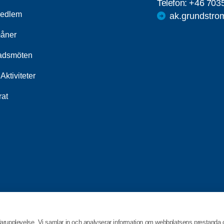
Telefon:
+46 703
medlem
ak.grundstr
åner
adsmöten
Aktiviteter
rat
darupplevelse. Vi samlar in och analyserar information om webbplatsens prestanda