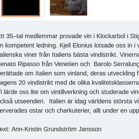
tt 35–tal medlemmar provade vin i Klockarbol i S
n kompetent ledning. Kjell Elonius lotsade oss in i
talienska viner från Italiens bästa vindistrikt. Viner
enato Ripasso från Venetien och Barolo Serralung
erättade om Italien som vinland, deras utveckling f
agens 20 vindistrikt med de olika kvalitetsklasserna
i lärde oss lite om vintillverkning och studerade 
ckså utseenden. Italien är idag världens största 
erverades ostar och charkuterier, allt under en u
ext: Ann-Kristin Grundström Jansson