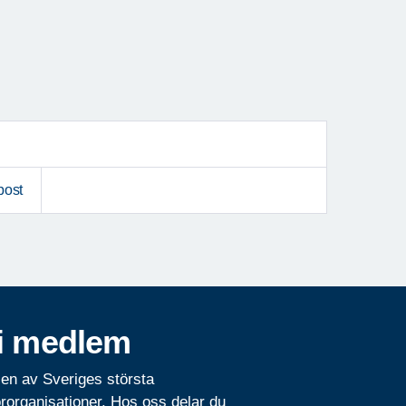
post
i medlem
 en av Sveriges största
rorganisationer. Hos oss delar du