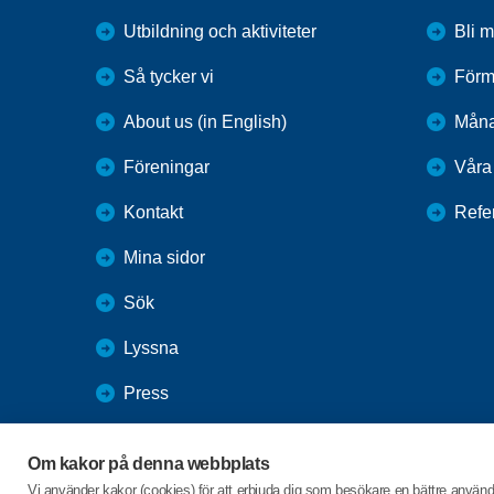
Utbildning och aktiviteter
Bli 
Så tycker vi
Förm
About us (in English)
Mån
Föreningar
Våra 
Kontakt
Refe
Mina sidor
Sök
Lyssna
Press
Webbutik
Om kakor på denna webbplats
SPF Seniorernas intranät
Vi använder kakor (cookies) för att erbjuda dig som besökare en bättre använ