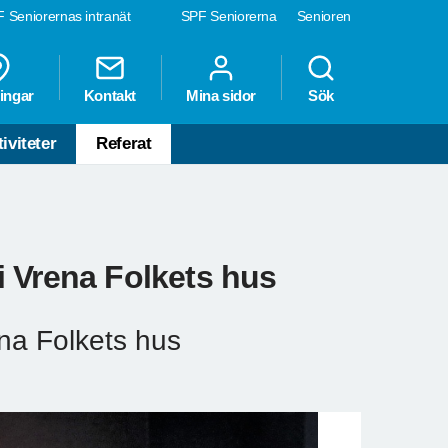
 Seniorernas intranät
SPF Seniorerna
Senioren
ingar
Kontakt
Mina sidor
Sök
iviteter
Referat
i Vrena Folkets hus
na Folkets hus