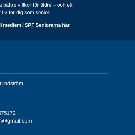
 bättre villkor för äldre – och ett
t liv för dig som senior.
li medlem i SPF Seniorerna här
Grundström
575172
om@gmail.com