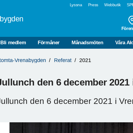
Lyssna
Press
Webbutik
SPF
abygden
Fören
Bli medlem
Förmåner
Månadsmöten
Våra Akt
gtomta-Vrenabygden
Referat
2021
Jullunch den 6 december 2021 
Jullunch den 6 december 2021 i Vre