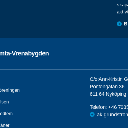
skapa
aktiv
B
omta-Vrenabygden
C/o:Ann-Kristin 
Pontongatan 36
öreningen
611 64 Nyköping
elsen
Telefon:
+46 703
medlem
ak.grundstr
åner