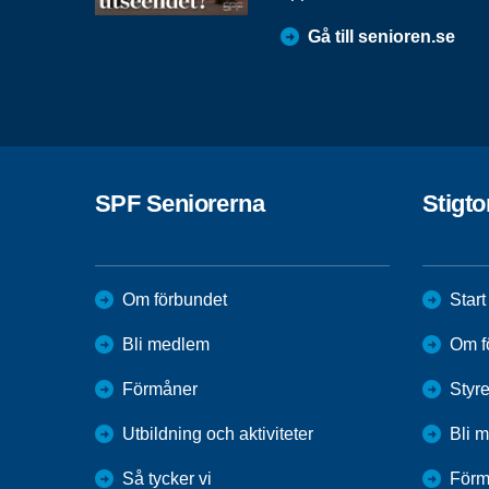
Gå till senioren.se
SPF Seniorerna
Stigt
Om förbundet
Start
Bli medlem
Om f
Förmåner
Styr
Utbildning och aktiviteter
Bli 
Så tycker vi
Förm