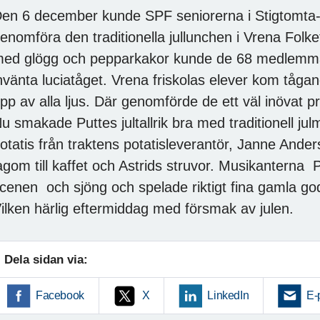
en 6 december kunde SPF seniorerna i Stigtomta
enomföra den traditionella jullunchen i Vrena Folk
ed glögg och pepparkakor kunde de 68 medlemmarna 
nvänta luciatåget. Vrena friskolas elever kom tåg
pp av alla ljus. Där genomförde de ett väl inövat 
u smakade Puttes jultallrik bra med traditionell ju
otatis från traktens potatisleverantör, Janne An
agom till kaffet och Astrids struvor. Musikanterna
cenen och sjöng och spelade riktigt fina gamla go
ilken härlig eftermiddag med försmak av julen.
Dela sidan via:
Facebook
X
LinkedIn
E-