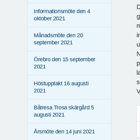
D
Informationsmöte den 4
g
oktober 2021
m
i
Månadsmöte den 20
september 2021
u
N
Örebro den 15 september
p
2021
l
s
Höstupptakt 16 augusti
2021
V
Båtresa Trosa skärgård 5
augusti 2021
Årsmöte den 14 juni 2021