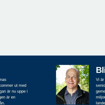
Bl
rnas
Vi är
 kommer ut med
senio
gan är nu uppe i
geme
gen är en
miljo
ån.
lande