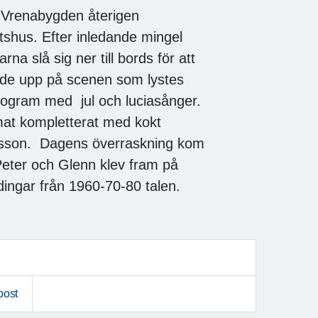
-Vrenabygden återigen
etshus. Efter inledande mingel
slå sig ner till bords för att
ande upp på scenen som lystes
program med jul och luciasånger.
lmat kompletterat med kokt
dersson. Dagens överraskning kom
 Peter och Glenn klev fram på
dingar från 1960-70-80 talen.
post