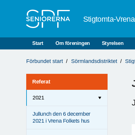
Till övergripande innehåll
Stigtomta-Vren
Start
Om föreningen
Styrelsen
Du
Förbundet start
Sörmlandsdistriktet
Sti
är
här:
Referat
2021
Jullunch den 6 december
2021 i Vrena Folkets hus