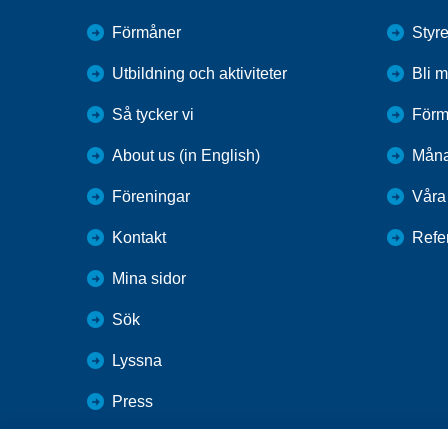
Förmåner
Styr
Utbildning och aktiviteter
Bli 
Så tycker vi
Förm
About us (in English)
Mån
Föreningar
Våra 
Kontakt
Refe
Mina sidor
Sök
Lyssna
Press
Webbutik