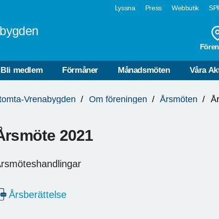
Lyssna
Press
Webbutik
SPF
abygden
Fören
Bli medlem
Förmåner
Månadsmöten
Våra Akt
gtomta-Vrenabygden
Om föreningen
Årsmöten
Å
Årsmöte 2021
rsmöteshandlingar
Årsberättelse