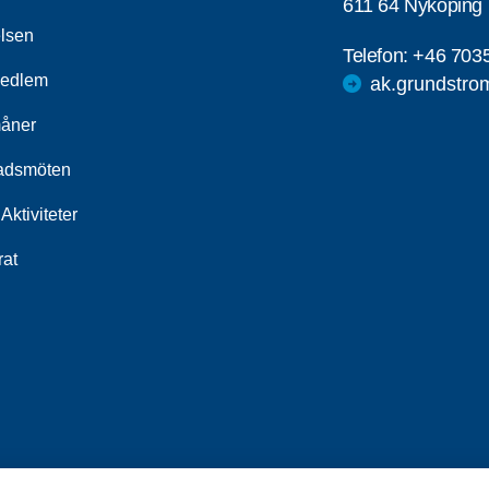
611 64 Nyköping
elsen
Telefon:
+46 703
medlem
ak.grundstr
åner
adsmöten
Aktiviteter
rat