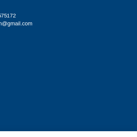
575172
om@gmail.com