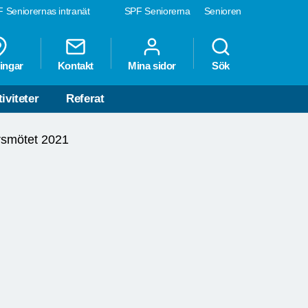
 Seniorernas intranät
SPF Seniorerna
Senioren
ingar
Kontakt
Mina sidor
Sök
iviteter
Referat
rsmötet 2021