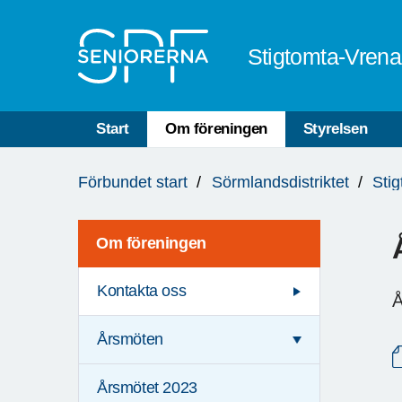
Till övergripande innehåll
Stigtomta-Vren
Start
Om föreningen
Styrelsen
Du
Förbundet start
Sörmlandsdistriktet
Sti
är
här:
Om föreningen
Kontakta oss
Å
Årsmöten
Årsmötet 2023