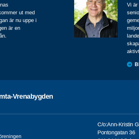
rnas
Vi är
 kommer ut med
senio
gan är nu uppe i
geme
gen är en
miljo
ån.
lande
skapa
aktiv
B
omta-Vrenabygden
C/o:Ann-Kristin 
Pontongatan 36
öreningen