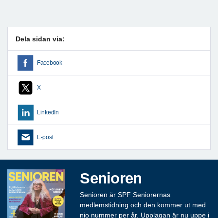
Dela sidan via:
Facebook
X
LinkedIn
E-post
Senioren
Senioren är SPF Seniorernas
medlemstidning och den kommer ut med
nio nummer per år. Upplagan är nu uppe i