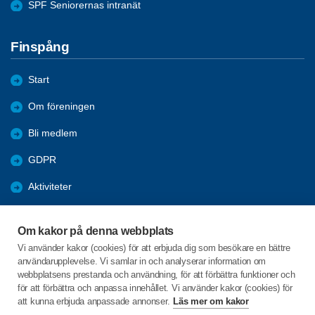
SPF Seniorernas intranät
Finspång
Start
Om föreningen
Bli medlem
GDPR
Aktiviteter
Samhälle
Om kakor på denna webbplats
Bildgalleri
Vi använder kakor (cookies) för att erbjuda dig som besökare en bättre
användarupplevelse. Vi samlar in och analyserar information om
Nyheter
webbplatsens prestanda och användning, för att förbättra funktioner och
för att förbättra och anpassa innehållet. Vi använder kakor (cookies) för
att kunna erbjuda anpassade annonser.
Läs mer om kakor
C/o:Britt Gustafsson