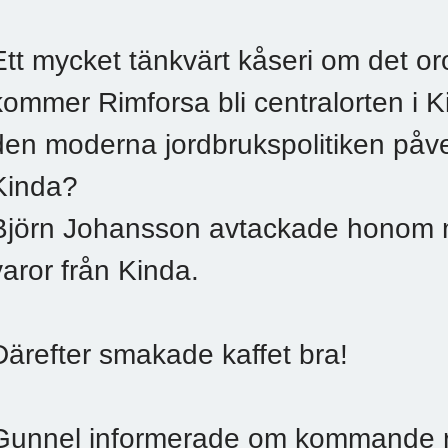
Ett mycket tänkvärt kåseri om det oro
kommer Rimforsa bli centralorten i
den moderna jordbrukspolitiken påve
Kinda?
Björn Johansson avtackade honom 
varor från Kinda.
Därefter smakade kaffet bra!
Gunnel informerade om kommande r