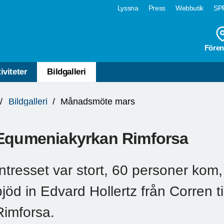
Lyssna
Press
Webbutik
SPF
Fören
iviteter
Bildgalleri
Bildgalleri
Månadsmöte mars
Equmeniakyrkan Rimforsa
Intresset var stort, 60 personer kom
bjöd in Edvard Hollertz från Corren t
Rimforsa.