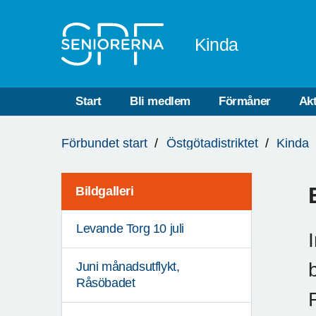
Till övergripande innehåll
Kinda
Start
Bli medlem
Förmåner
Akt
Du
Förbundet start
Östgötadistriktet
Kinda
är
här:
Bildgalleri
Levande Torg 10 juli
Juni månadsutflykt,
Råsöbadet