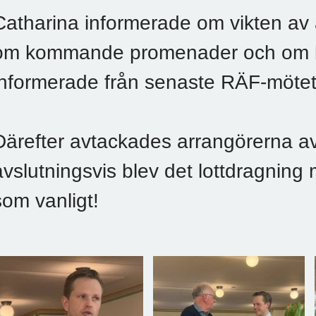
Catharina informerade om vikten av
om kommande promenader och om b
informerade från senaste RÄF-mötet
Därefter avtackades arrangörerna av
avslutningsvis blev det lottdragning
som vanligt!