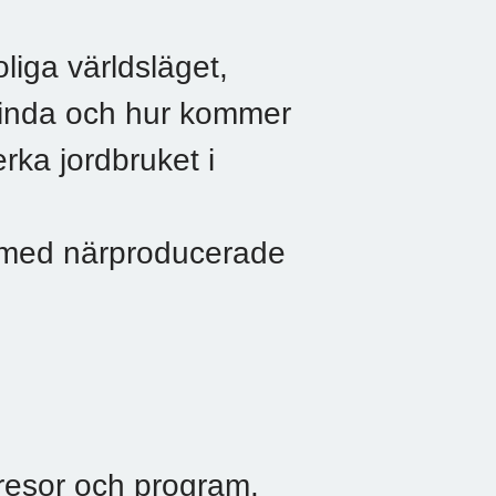
liga världsläget,
 Kinda och hur kommer
rka jordbruket i
med närproducerade
esor och program.