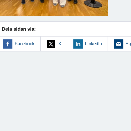
Dela sidan via:
Facebook
X
LinkedIn
E-