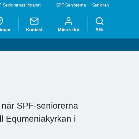
 Seniorernas intranät
SPF Seniorerna
Senioren
ingar
Kontakt
Mina sidor
Sök
, när SPF-seniorerna
ill Equmeniakyrkan i