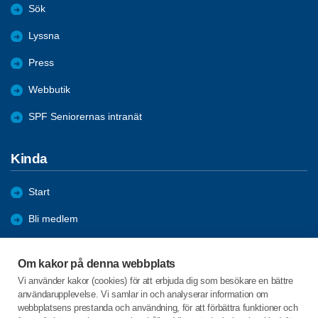
Sök
Lyssna
Press
Webbutik
SPF Seniorernas intranät
Kinda
Start
Bli medlem
Förmåner
Om kakor på denna webbplats
Aktiviteter
Vi använder kakor (cookies) för att erbjuda dig som besökare en bättre
användarupplevelse. Vi samlar in och analyserar information om
Bildgalleri
webbplatsens prestanda och användning, för att förbättra funktioner och