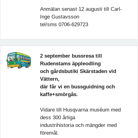
Anmälan senast 12 augusti till Carl-
Inge Gustavsson
tel/sms 0706-629723
2 september bussresa till
Rudenstams äppleodling
och gårdsbutik
i Skärstaden vid
Vättern,
där får vi en bussguidning och
kaffe+smörgås.
Vidare till Husqvarna muséum med
dess 300 årliga
industrihistoria och mängder med
föremål.