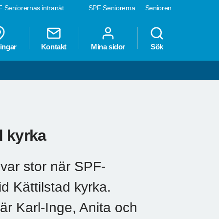
 Seniorernas intranät
SPF Seniorerna
Senioren
ingar
Kontakt
Mina sidor
Sök
d kyrka
var stor när SPF-
d Kättilstad kyrka.
är Karl-Inge, Anita och