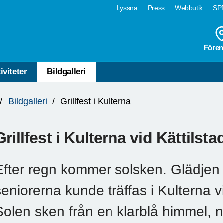
Lyssna
Press
Webbutik
SPF
Fören
iviteter
Bildgalleri
Bildgalleri
Grillfest i Kulterna
Grillfest i Kulterna vid Kättilsta
Efter regn kommer solsken. Glädjen 
seniorerna kunde träffas i Kulterna vi
Solen sken från en klarblå himmel, n