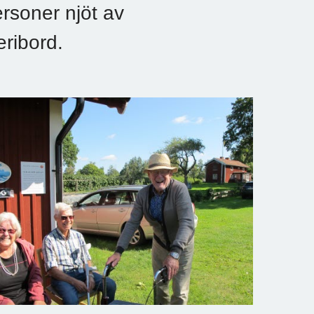
personer njöt av
eribord.