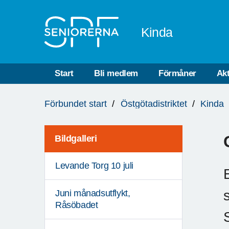
Till övergripande innehåll
Kinda
Start
Bli medlem
Förmåner
Akt
Du
Förbundet start
Östgötadistriktet
Kinda
är
här:
Bildgalleri
Levande Torg 10 juli
Juni månadsutflykt,
Råsöbadet