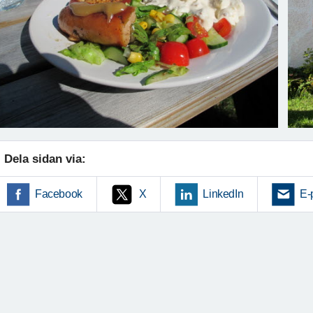
Dela sidan via:
Facebook
X
LinkedIn
E-