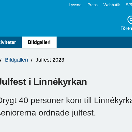
Lyssna
Press
Webbutik
SPF
Fören
iviteter
Bildgalleri
Bildgalleri
Julfest 2023
Julfest i Linnékyrkan
Drygt 40 personer kom till Linnékyrk
seniorerna ordnade julfest.