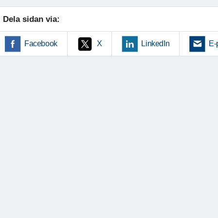
Dela sidan via:
Facebook
X
LinkedIn
E-