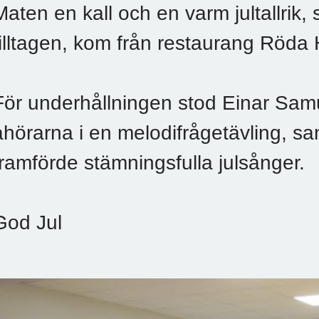
Maten en kall och en varm jultallrik, 
tilltagen, kom från restaurang Röda 
För underhållningen stod Einar Sam
åhörarna i en melodifrågetävling, 
framförde stämningsfulla julsånger.
God Jul