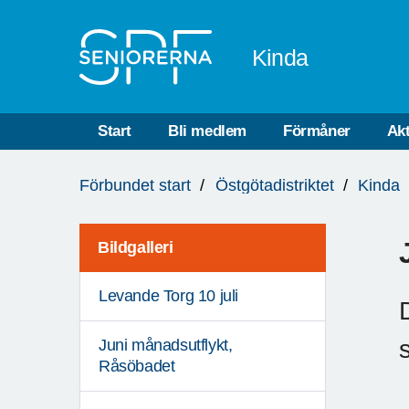
Till övergripande innehåll
Kinda
Start
Bli medlem
Förmåner
Akt
Du
Förbundet start
Östgötadistriktet
Kinda
är
här:
Bildgalleri
Levande Torg 10 juli
Juni månadsutflykt,
Råsöbadet