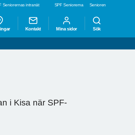
 Seniorernas intranät
SPF Seniorerna
Senioren
ingar
Kontakt
Mina sidor
Sök
an i Kisa när SPF-