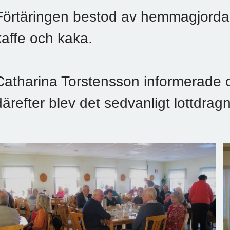
Förtäringen bestod av hemmagjorda 
kaffe och kaka.
Catharina Torstensson informerade o
därefter blev det sedvanligt lottdragn