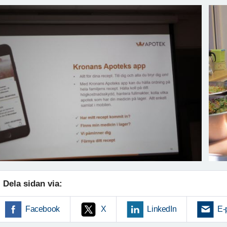
Dela sidan via:
Facebook
X
LinkedIn
E-