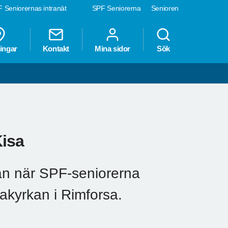
 Seniorernas intranät
SPF Seniorerna
Senioren
ingar
Kontakt
Mina sidor
Sök
Kisa
lan när SPF-seniorerna
niakyrkan i Rimforsa.