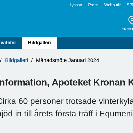
Lyssna
Press
Webbutik
SPF
Fören
iviteter
Bildgalleri
Bildgalleri
Månadsmöte Januari 2024
Information, Apoteket Kronan 
Cirka 60 personer trotsade vinterky
bjöd in till årets första träff i Equme