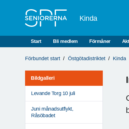
Till övergripande innehåll
Kinda
Start
Bli medlem
Förmåner
Akt
Du
Förbundet start
Östgötadistriktet
Kinda
är
här:
Bildgalleri
Levande Torg 10 juli
Juni månadsutflykt,
Råsöbadet