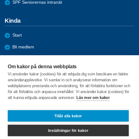
SPF Seniorernas intranät
Kinda
Start
Bli medlem
Förmåner
Om kakor på denna webbplats
Aktiviteter
Vi använder kakor (cookies) för att erbjuda dig som besökare en bättre
användarupplevelse. Vi samlar in och analyserar information om
Bildgalleri
webbplatsens prestanda och användning, för att förbättra funktioner och
för att förbättra och anpassa innehållet. Vi använder kakor (cookies) för
att kunna erbjuda anpassade annonser.
Läs mer om kakor
C/o:Rune Larsson
Ryda Norrängen 1
590 46 Rimforsa
Tillåt alla kakor
Telefon:
+46 705450534
Inställningar för kakor
runelarsson@live.com