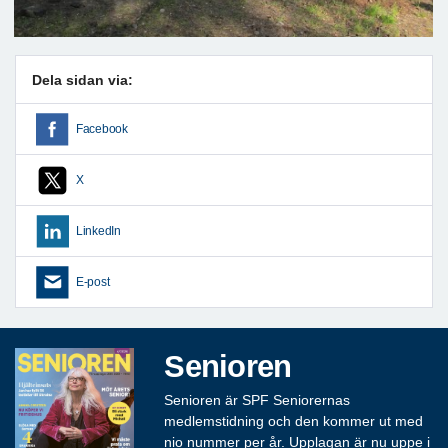
Dela sidan via:
Facebook
X
LinkedIn
E-post
Senioren
Senioren är SPF Seniorernas
medlemstidning och den kommer ut med
nio nummer per år. Upplagan är nu uppe i