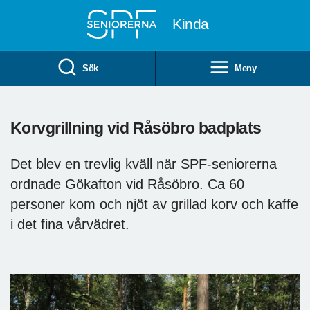
Till övergripande innehåll
Kinda
Sök
Meny
Korvgrillning vid Råsöbro badplats
Det blev en trevlig kväll när SPF-seniorerna
ordnade Gökafton vid Råsöbro. Ca 60
personer kom och njöt av grillad korv och kaffe
i det fina vårvädret.