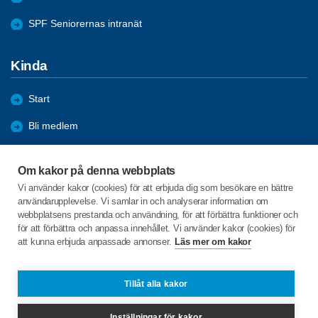
SPF Seniorernas intranät
Kinda
Start
Bli medlem
Förmåner
Om kakor på denna webbplats
Aktiviteter
Vi använder kakor (cookies) för att erbjuda dig som besökare en bättre
användarupplevelse. Vi samlar in och analyserar information om
Bildgalleri
webbplatsens prestanda och användning, för att förbättra funktioner och
för att förbättra och anpassa innehållet. Vi använder kakor (cookies) för
att kunna erbjuda anpassade annonser.
Läs mer om kakor
C/o:Rune Larsson
Ryda Norrängen 1
590 46 Rimforsa
Tillåt alla kakor
Telefon:
+46 705450534
Inställningar för kakor