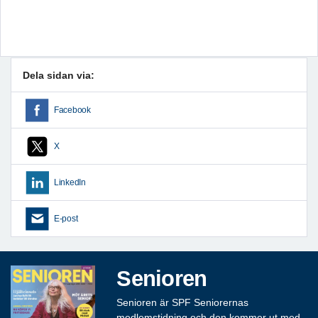
Dela sidan via:
Facebook
X
LinkedIn
E-post
Senioren
Senioren är SPF Seniorernas
medlemstidning och den kommer ut med