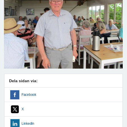
Dela sidan via:
Facebook
X
LinkedIn