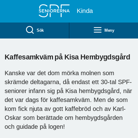
Till övergripande innehåll
Kinda
Sök
Meny
Kaffesamkväm på Kisa Hembygdsgård
Kanske var det dom mörka molnen som
skrämde deltagarna, då endast ett 30-tal SPF-
seniorer infann sig på Kisa hembygdsgård, när
det var dags för kaffesamkväm. Men de som
kom fick njuta av gott kaffebröd och av Karl-
Oskar som berättade om hembygdsgården
och guidade på logen!