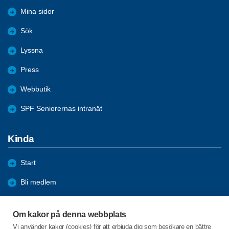
Mina sidor
Sök
Lyssna
Press
Webbutik
SPF Seniorernas intranät
Kinda
Start
Bli medlem
Förmåner
Om kakor på denna webbplats
Aktiviteter
Vi använder kakor (cookies) för att erbjuda dig som besökare en bättre