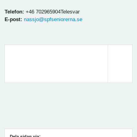
Telefon:
+46 702965904Telesvar
E-post:
nassjo@spfseniorerna.se
Dela sidan via: