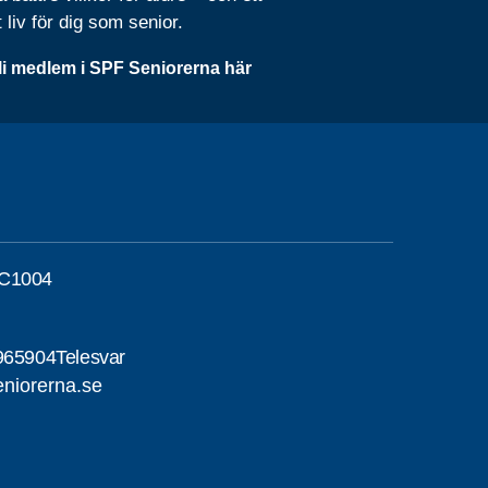
t liv för dig som senior.
li medlem i SPF Seniorerna här
 C1004
965904Telesvar
niorerna.se