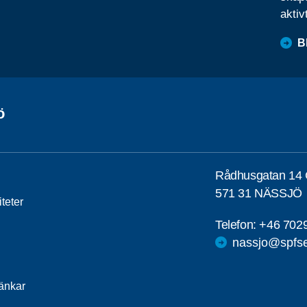
aktiv
B
ö
Rådhusgatan 14
571 31 NÄSSJÖ
iteter
Telefon:
+46 702
nassjo@spfse
länkar