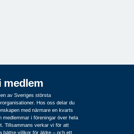
i medlem
 en av Sveriges största
rorganisationer. Hos oss delar du
nskapen med närmare en kvarts
n medlemmar i föreningar över hela
t. Tillsammans verkar vi för att
 bättre villkor för äldre – och ett