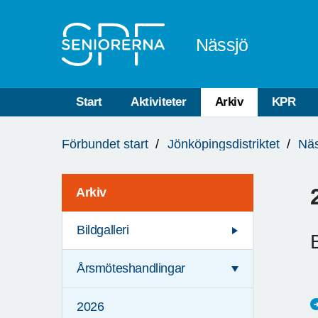
Till övergripande innehåll
Nässjö
Start
Aktiviteter
Arkiv
KPR
Du
Förbundet start
Jönköpingsdistriktet
Näs
är
här:
Arkiv
Bildgalleri
Årsmöteshandlingar
2026