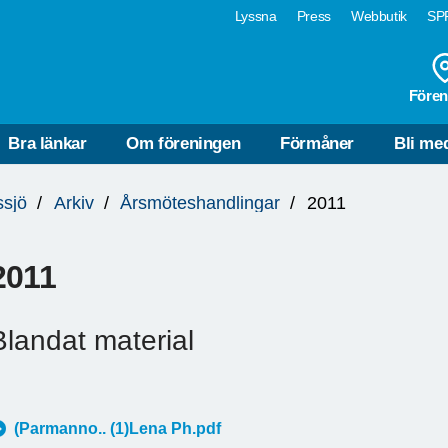
Lyssna
Press
Webbutik
SPF
Fören
Bra länkar
Om föreningen
Förmåner
Bli me
sjö
Arkiv
Årsmöteshandlingar
2011
2011
Blandat material
(Parmanno.. (1)Lena Ph.pdf