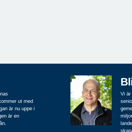
Bl
rnas
Vi är
 kommer ut med
senio
gan är nu uppe i
geme
gen är en
miljo
ån.
lande
skapa