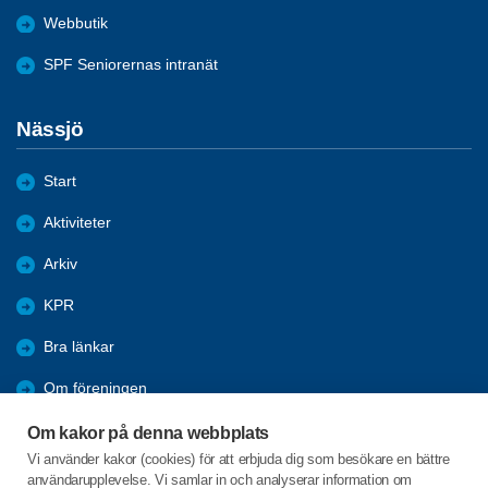
Webbutik
SPF Seniorernas intranät
Nässjö
Start
Aktiviteter
Arkiv
KPR
Bra länkar
Om föreningen
Förmåner
Om kakor på denna webbplats
Vi använder kakor (cookies) för att erbjuda dig som besökare en bättre
Bli medlem
användarupplevelse. Vi samlar in och analyserar information om