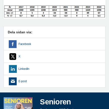
Dela sidan via:
Facebook
X
LinkedIn
E-post
Senioren