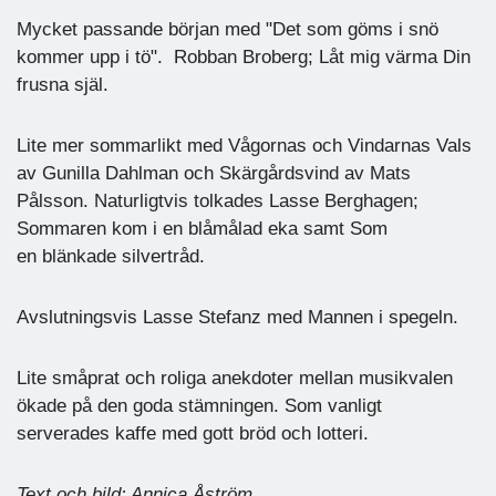
Mycket passande början med "Det som göms i snö
kommer upp i tö". Robban Broberg; Låt mig värma Din
frusna själ.
Lite mer sommarlikt med Vågornas och Vindarnas Vals
av Gunilla Dahlman och Skärgårdsvind av Mats
Pålsson. Naturligtvis tolkades Lasse Berghagen;
Sommaren kom i en blåmålad eka samt Som
en blänkade silvertråd.
Avslutningsvis Lasse Stefanz med Mannen i spegeln.
Lite småprat och roliga anekdoter mellan musikvalen
ökade på den goda stämningen. Som vanligt
serverades kaffe med gott bröd och lotteri.
Text och bild: Annica Åström