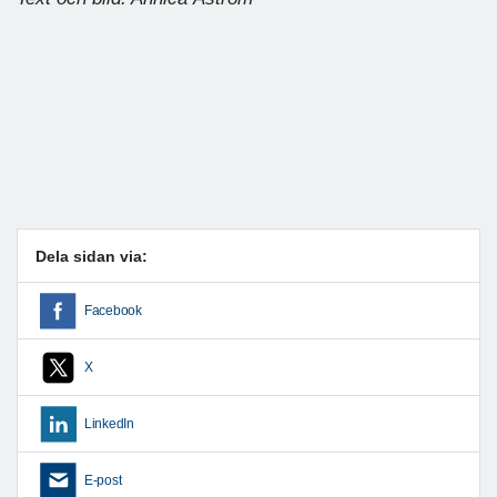
Dela sidan via:
Facebook
X
LinkedIn
E-post