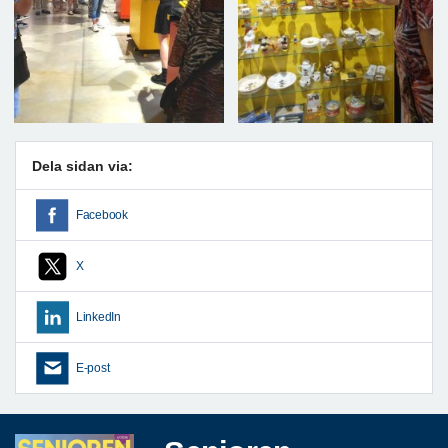
Dela sidan via:
Facebook
X
LinkedIn
E-post