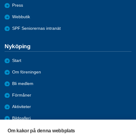
Press
Webbutik
SPF Seniorernas intranät
Nyköping
Start
Om föreningen
Bli medlem
Förmåner
Aktiviteter
Bildgalleri
Närmast på gång
Om kakor på denna webbplats