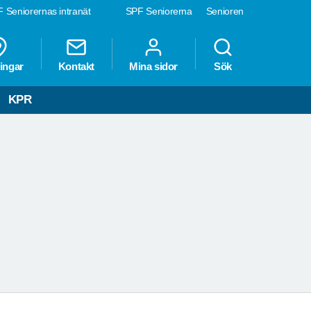
 Seniorernas intranät
SPF Seniorerna
Senioren
ingar
Kontakt
Mina sidor
Sök
LM
KPR