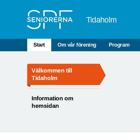
Till övergripande innehåll
Tidaholm
Start
Om vår förening
Program
Välkommen till
Tidaholm
Information om
hemsidan