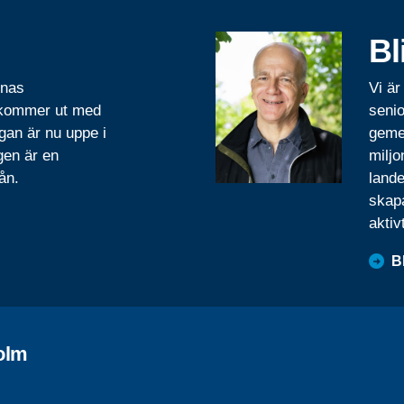
Bl
rnas
Vi är
 kommer ut med
senio
gan är nu uppe i
geme
gen är en
miljo
ån.
lande
skapa
aktiv
B
olm