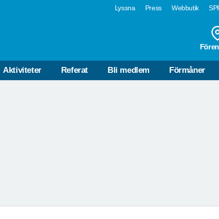
Lyssna
Press
Webbutik
SPF
VÄLKOMMEN TILL
Fören
OM HEMSIDAN
SPF SENIORERNA TIDAHO
Aktiviteter
Referat
Bli medlem
Förmåner