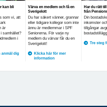
r kan bli
Värva en medlem och få en
Har du rätt ti
Sverigelott
från Pensio
s som vi, att
Du har säkert vänner, grannar
Din bostadsk
tark
eller tidigare kollegor som inte
inkomster och
m är
ännu är medlemmar i SPF
tillgångar av
 i samhället?
Seniorerna. För varje ny
bostadstillägg
tödmedlem i
medlem du värvar får du en
Tre steg 
Sverigelott!
 anmäl dig
Klicka här för mer
information