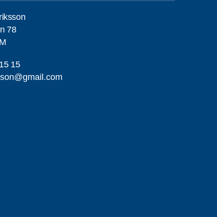
riksson
n 78
LM
15 15
ikson@gmail.com