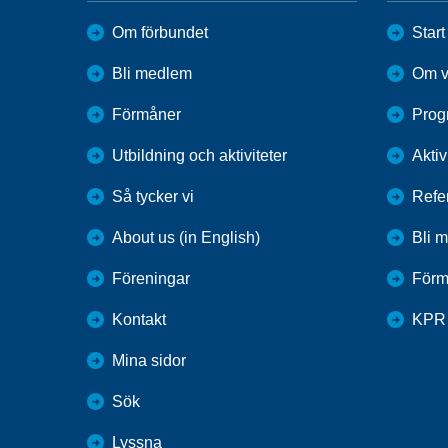
Om förbundet
Start
Bli medlem
Om v
Förmåner
Prog
Utbildning och aktiviteter
Aktiv
Så tycker vi
Refe
About us (in English)
Bli 
Föreningar
Förm
Kontakt
KPR
Mina sidor
Sök
Lyssna