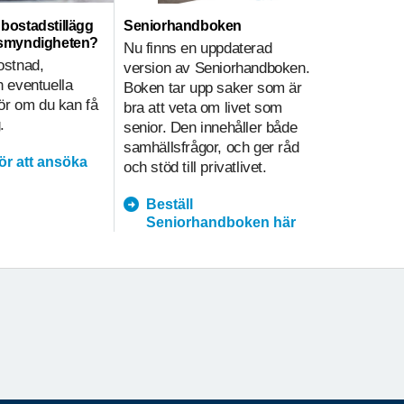
ll bostadstillägg
Seniorhandboken
Hemtjänst
nsmyndigheten?
Nu finns en uppdaterad
Hemtjänsti
ostnad,
version av Seniorhandboken.
sammanväg
 eventuella
Boken tar upp saker som är
på olika sä
gör om du kan få
bra att veta om livet som
i hemtjänst
.
senior. Den innehåller både
underlätt
samhällsfrågor, och ger råd
kvalitetsa
för att ansöka
och stöd till privatlivet.
prioritering
Beställ
hemtja
Seniorhandboken här