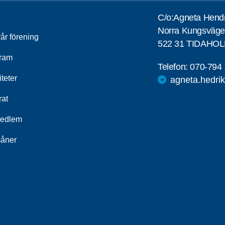
C/o:Agneta Hend
Norra Kungsväge
år förening
522 31 TIDAHO
ram
Telefon:
070-794 
iteter
agneta.hedr
rat
medlem
åner