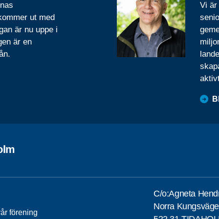
rnas
Vi är
 kommer ut med
senio
gan är nu uppe i
geme
gen är en
miljo
ån.
lande
skapa
aktiv
B
olm
C/o:Agneta Hend
Norra Kungsväge
år förening