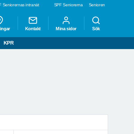
 Seniorernas intranät
SPF Seniorerna
Senioren
ingar
Kontakt
Mina sidor
Sök
KPR