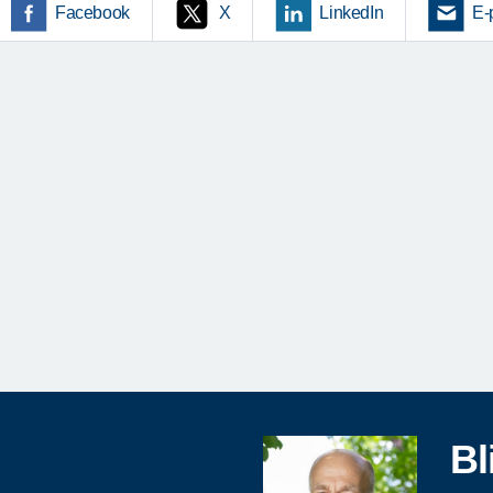
Facebook
X
LinkedIn
E-
Bl