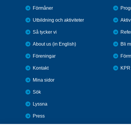
Förmåner
Prog
Utbildning och aktiviteter
Aktiv
Så tycker vi
Refe
About us (in English)
Bli 
Föreningar
Förm
Kontakt
KPR
Mina sidor
Sök
Lyssna
Press
Webbutik