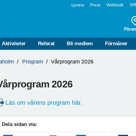
Lyssna
Press
Webbutik
SPF
Fören
Aktiviteter
Referat
Bli medlem
Förmåner
daholm
Program
Vårprogram 2026
Vårprogram 2026
Läs om vårens program här.
Dela sidan via: