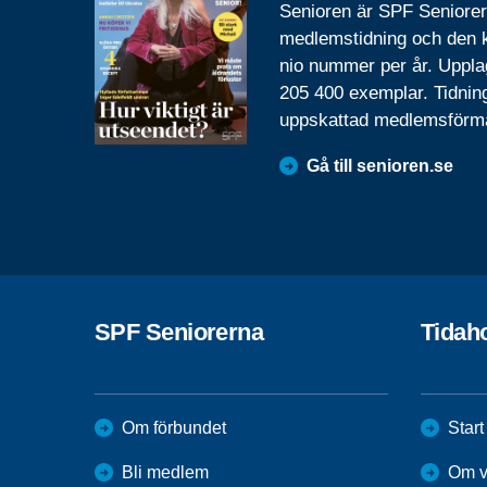
Senioren är SPF Seniore
medlemstidning och den
nio nummer per år. Uppla
205 400 exemplar. Tidnin
uppskattad medlemsförm
Gå till senioren.se
SPF Seniorerna
Tidah
Om förbundet
Start
Bli medlem
Om v