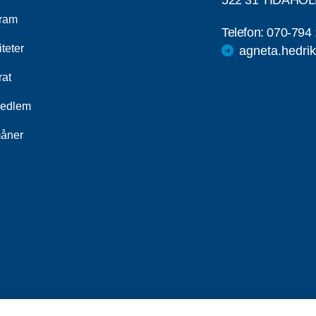
522 31 TIDAHO
ram
Telefon:
070-794 
iteter
agneta.hedr
rat
medlem
åner