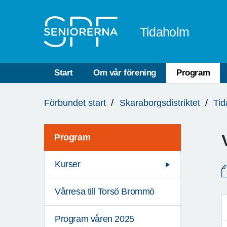
Till övergripande innehåll
Tidaholm
Start
Om vår förening
Program
Du
Förbundet start
Skaraborgsdistriktet
Ti
är
här:
Program
Kurser
Vårresa till Torsö Brommö
Program våren 2025