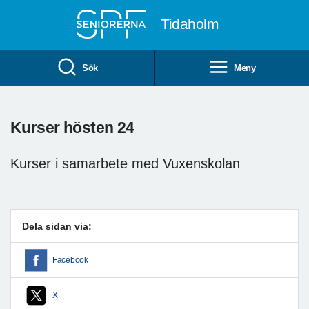
Till övergripande innehåll
Tidaholm
Sök
Meny
Kurser hösten 24
Kurser i samarbete med Vuxenskolan
Dela sidan via:
Facebook
X