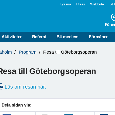
Lyssna
Press
Webbutik
SPF
Fören
Aktiviteter
Referat
Bli medlem
Förmåner
daholm
Program
Resa till Göteborgsoperan
Resa till Göteborgsoperan
Läs om resan här.
Dela sidan via: