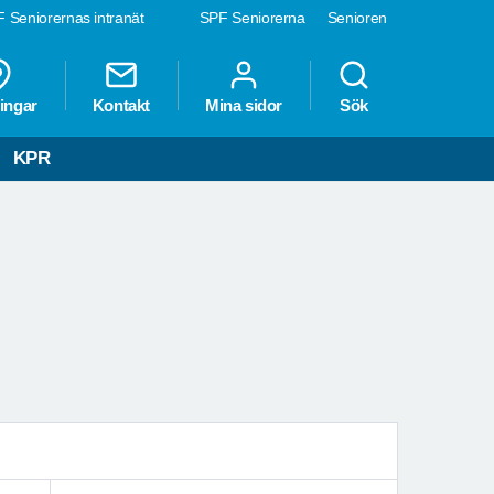
 Seniorernas intranät
SPF Seniorerna
Senioren
ingar
Kontakt
Mina sidor
Sök
KPR