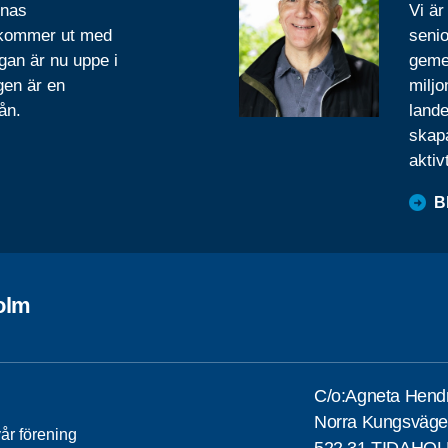
rnas
Vi är
 kommer ut med
senio
gan är nu uppe i
geme
gen är en
miljo
ån.
lande
skapa
aktiv
B
olm
C/o:Agneta Hend
Norra Kungsväge
år förening