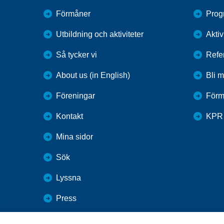
Förmåner
Prog
Utbildning och aktiviteter
Aktiv
Så tycker vi
Refe
About us (in English)
Bli 
Föreningar
Förm
Kontakt
KPR
Mina sidor
Sök
Lyssna
Press
Webbutik