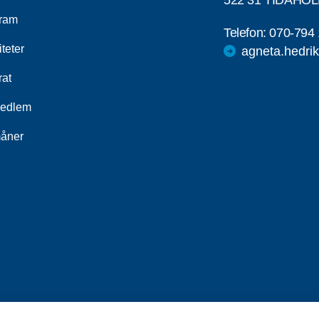
522 31 TIDAHO
ram
Telefon:
070-794 
iteter
agneta.hedr
rat
medlem
åner