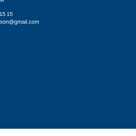
LM
15 15
ikson@gmail.com