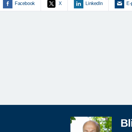
Facebook
X
LinkedIn
E-
Bl