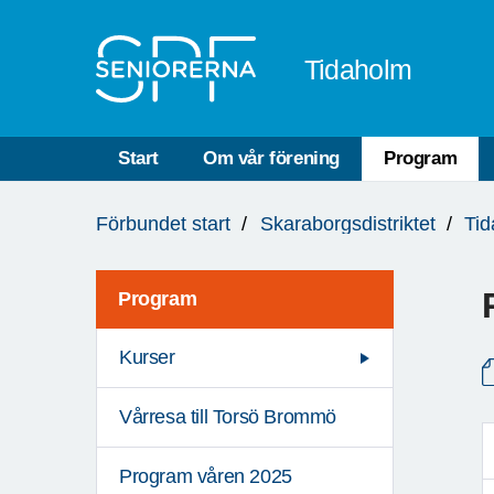
Till övergripande innehåll
Tidaholm
Start
Om vår förening
Program
Du
Förbundet start
Skaraborgsdistriktet
Ti
är
här:
Program
Kurser
Vårresa till Torsö Brommö
Program våren 2025