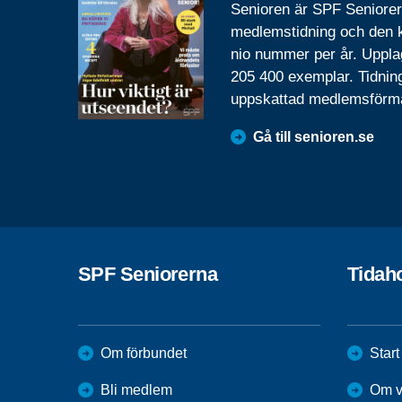
Senioren är SPF Seniore
medlemstidning och den
nio nummer per år. Uppla
205 400 exemplar. Tidnin
uppskattad medlemsförm
Gå till senioren.se
SPF Seniorerna
Tidah
Om förbundet
Start
Bli medlem
Om v