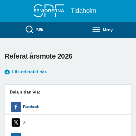
Till övergripande innehåll
Tidaholm
Sök
Meny
Referat årsmöte 2026
Läs referatet här.
Dela sidan via:
Facebook
X