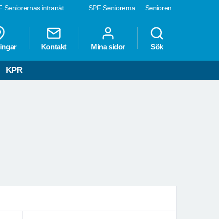
 Seniorernas intranät
SPF Seniorerna
Senioren
ingar
Kontakt
Mina sidor
Sök
KPR