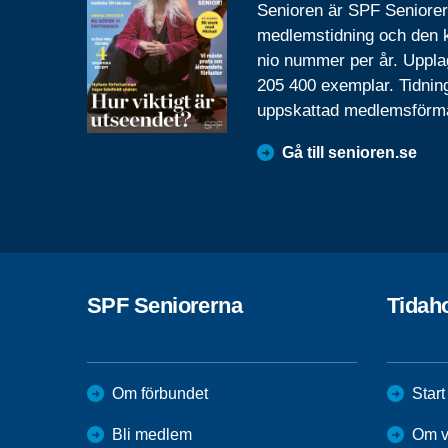
Senioren är SPF Seniore
medlemstidning och den
nio nummer per år. Uppla
205 400 exemplar. Tidnin
uppskattad medlemsförm
Gå till senioren.se
SPF Seniorerna
Tidah
Om förbundet
Start
Bli medlem
Om v