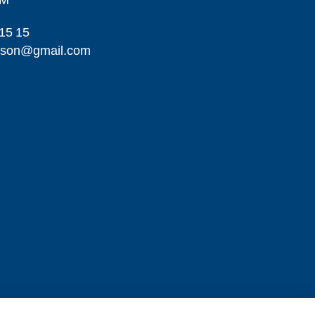
LM
15 15
ikson@gmail.com