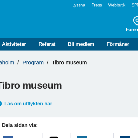
Lyssna
Press
Webbutik
SPF
Fören
Aktiviteter
Referat
Bli medlem
Förmåner
daholm
Program
Tibro museum
Tibro museum
Läs om utflykten här.
Dela sidan via: