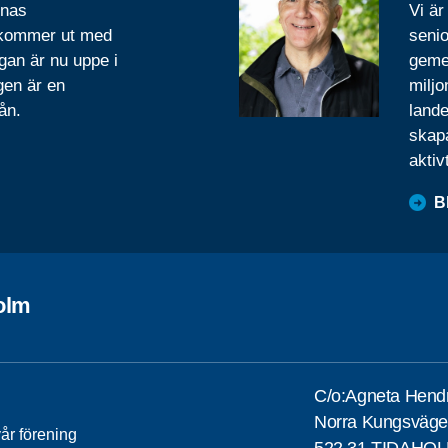
rnas
Vi är
 kommer ut med
senio
gan är nu uppe i
geme
gen är en
miljo
ån.
lande
skapa
aktiv
B
olm
C/o:Agneta Hend
Norra Kungsväge
år förening