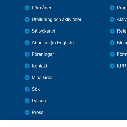
Förmåner
Prog
Utbildning och aktiviteter
Aktiv
Så tycker vi
Refe
About us (in English)
Bli 
Föreningar
Förm
Kontakt
KPR
Mina sidor
Sök
Lyssna
Press
Webbutik