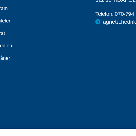
522 31 TIDAHO
ram
Telefon:
070-794 
iteter
agneta.hedr
rat
medlem
åner