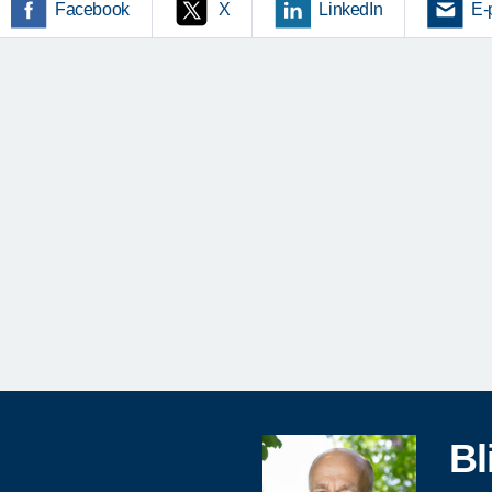
Facebook
X
LinkedIn
E-
Bl