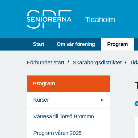
Till övergripande innehåll
Tidaholm
Start
Om vår förening
Program
Du
Förbundet start
Skaraborgsdistriktet
Ti
är
här:
Program
Kurser
Vårresa till Torsö Brommö
Program våren 2025