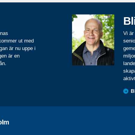
Bl
rnas
Vi är
 kommer ut med
senio
gan är nu uppe i
geme
gen är en
miljo
ån.
lande
skapa
aktiv
B
olm