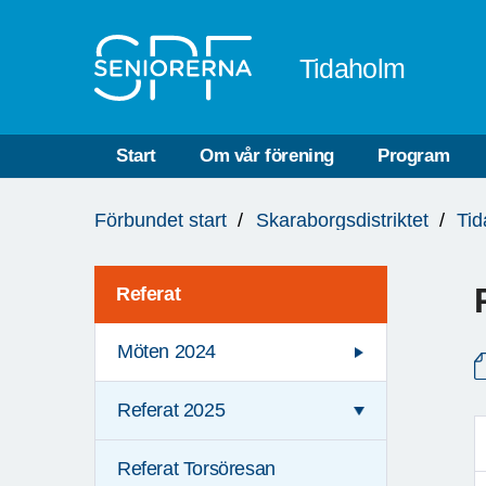
Till övergripande innehåll
Tidaholm
Start
Om vår förening
Program
Du
Förbundet start
Skaraborgsdistriktet
Ti
är
här:
Referat
Möten 2024
Referat 2025
Referat Torsöresan