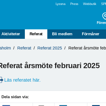
Lyssna
Press
Webbutik
SPF
Fören
Aktiviteter
Referat
Bli medlem
Förmåner
daholm
Referat
Referat 2025
Referat årsmöte feb
Referat årsmöte februari 2025
Läs referatet här.
Dela sidan via: