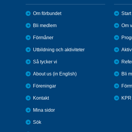
Om förbundet
Start
Bli medlem
Om v
Förmåner
Prog
Utbildning och aktiviteter
Aktiv
Så tycker vi
Refe
About us (in English)
Bli 
Föreningar
Förm
Kontakt
KPR
Mina sidor
Sök