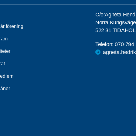
C/o:Agneta Hend
Norra Kungsväge
år förening
522 31 TIDAHO
ram
Telefon:
070-794 
iteter
agneta.hedr
rat
medlem
åner