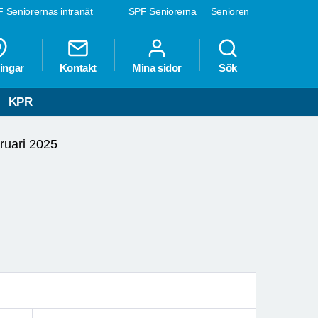
 Seniorernas intranät
SPF Seniorerna
Senioren
ingar
Kontakt
Mina sidor
Sök
KPR
ruari 2025