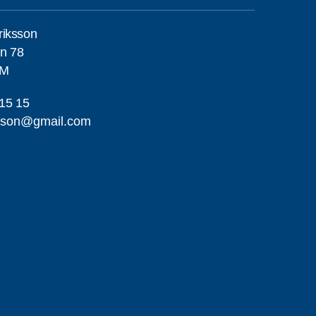
riksson
n 78
LM
15 15
ikson@gmail.com