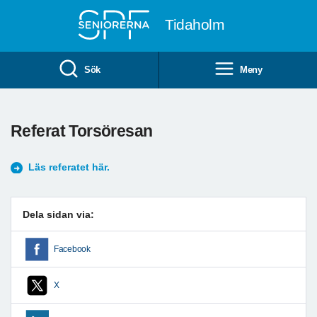
Till övergripande innehåll
Tidaholm
Sök
Meny
Referat Torsöresan
Läs referatet här.
Dela sidan via:
Facebook
X