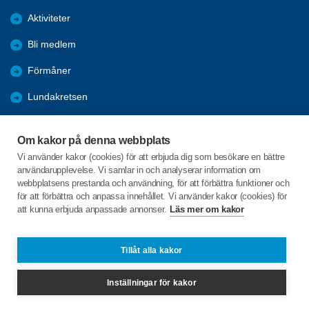
Aktiviteter
Bli medlem
Förmåner
Lundakretsen
Månadsmöte 2026 vt
Om kakor på denna webbplats
Programblad
Vi använder kakor (cookies) för att erbjuda dig som besökare en bättre
användarupplevelse. Vi samlar in och analyserar information om
Träffpunkterna
webbplatsens prestanda och användning, för att förbättra funktioner och
för att förbättra och anpassa innehållet. Vi använder kakor (cookies) för
att kunna erbjuda anpassade annonser.
Läs mer om kakor
C/o:Anne-Marie Pålsson
Sockerkokaregatan 8 lgh 1302
222 36 Lund
Tillåt alla kakor
Telefon:
+46 708257678
Inställningar för kakor
ampalsson49@gmail.com