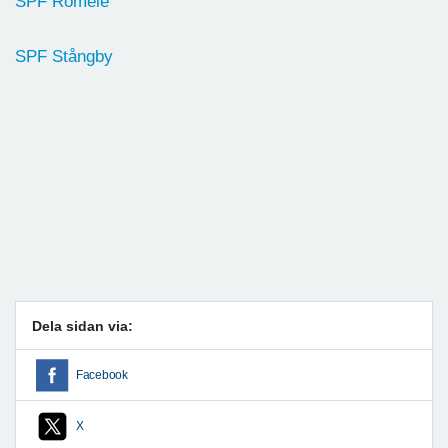
SPF Romele
SPF Stångby
Dela sidan via:
Facebook
X